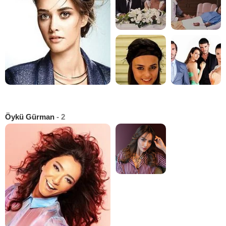
Öykü Gürman
- 2