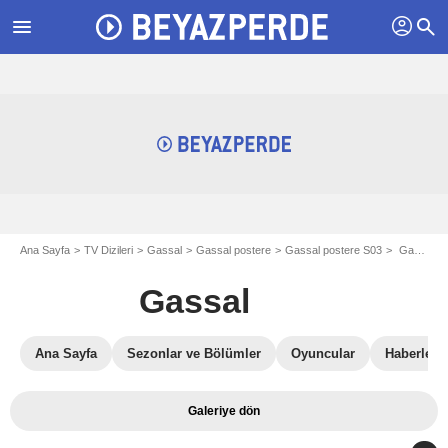
profil
menu
search
Ana Sayfa
TV Dizileri
Gassal
Gassal postere
Gassal postere S03
Gassal 3 sezon postere
Gassal
Ana Sayfa
Sezonlar ve Bölümler
Oyuncular
Haberler
Galeriye dön