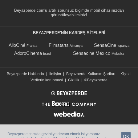
Beyazperde.com'u artık sorunsuz biçimde mobil cihazınızdan
görüntüleyebilirsiniz!
BEYAZPERDE'NIN KARDEŞ SİTELERİ
AlloCiné
Filmstarts
SensaCine
Fransa
Almanya
İspanya
AdoroCinema
Sensacine México
brasil
Meksika
Beyazperde Hakkında
|
İletişim
|
Beyazperde Kullanım Şartları
|
Kişisel
Verilerin korunmasi
|
Gizlilik
|
©Beyazperde
Beyazperde.com'da gezintiye devam etmek istiyorsanız
OK