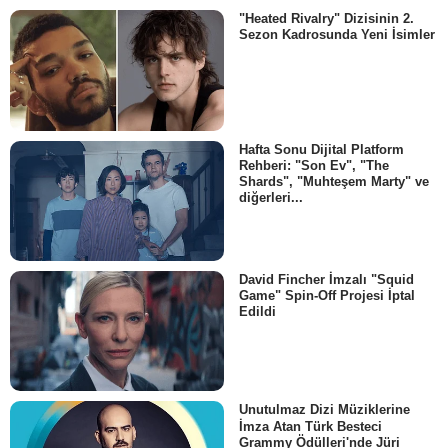
"Heated Rivalry" Dizisinin 2.
Sezon Kadrosunda Yeni İsimler
Hafta Sonu Dijital Platform
Rehberi: "Son Ev", "The
Shards", "Muhteşem Marty" ve
diğerleri...
David Fincher İmzalı "Squid
Game" Spin-Off Projesi İptal
Edildi
Unutulmaz Dizi Müziklerine
İmza Atan Türk Besteci
Grammy Ödülleri'nde Jüri