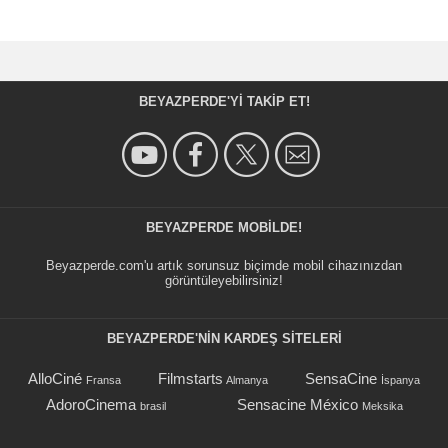
BEYAZPERDE'YI TAKIP ET!
BEYAZPERDE MOBILDE!
Beyazperde.com'u artık sorunsuz biçimde mobil cihazınızdan
görüntüleyebilirsiniz!
BEYAZPERDE'NIN KARDEŞ SİTELERİ
AlloCiné
Filmstarts
SensaCine
Fransa
Almanya
İspanya
AdoroCinema
Sensacine México
brasil
Meksika