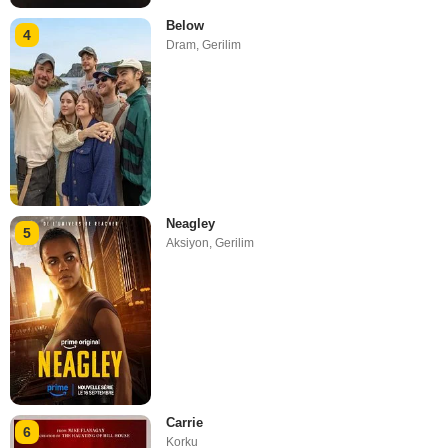
Below
4
Dram
,
Gerilim
Neagley
5
Aksiyon
,
Gerilim
Carrie
6
Korku