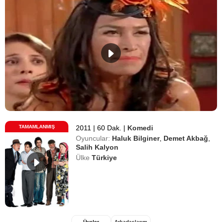
TAMAMLANMIŞ
2011
|
60 Dak.
|
Komedi
Oyuncular:
Haluk Bilginer
,
Demet Akbağ
,
Salih Kalyon
Ülke
Türkiye
Üyeler
Arkadaşlarım