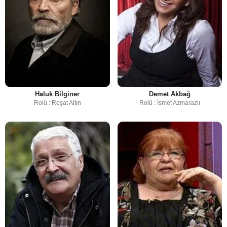
Haluk Bilginer
Demet Akbağ
Rolü : Reşat Altın
Rolü : İsmet Azmarazlı