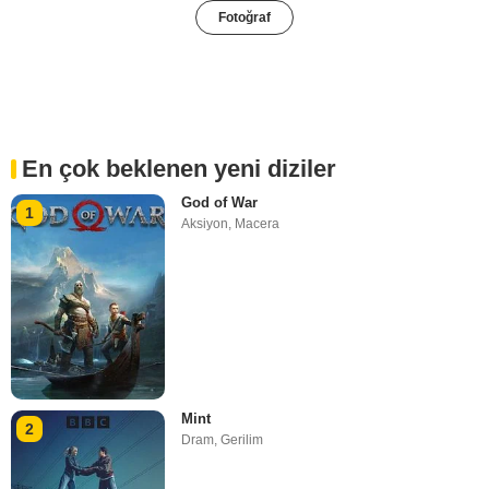
Fotoğraf
En çok beklenen yeni diziler
God of War
1
Aksiyon
,
Macera
Mint
2
Dram
,
Gerilim