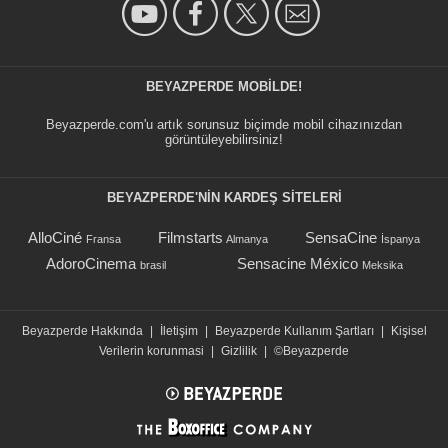
BEYAZPERDE MOBILDE!
Beyazperde.com'u artık sorunsuz biçimde mobil cihazınızdan
görüntüleyebilirsiniz!
BEYAZPERDE'NIN KARDEŞ SİTELERİ
AlloCiné
Filmstarts
SensaCine
Fransa
Almanya
İspanya
AdoroCinema
Sensacine México
brasil
Meksika
Beyazperde Hakkında
|
İletişim
|
Beyazperde Kullanım Şartları
|
Kişisel
Verilerin korunmasi
|
Gizlilik
|
©Beyazperde