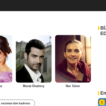
Bİ
ED
as
Murat Ünalmış
Nur Sürer
En
1
. sezonun tüm kadrosu