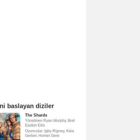
ni baslayan diziler
The Shards
Yönetmen
Ryan Murphy
,
Bret
Easton Ellis
Oyuncular:
Igby Rigney
,
Kaia
Gerber
,
Homer Gere