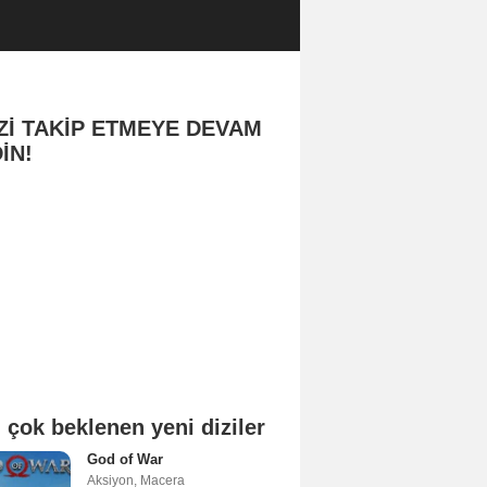
Zİ TAKİP ETMEYE DEVAM
İN!
 çok beklenen yeni diziler
God of War
Aksiyon
,
Macera