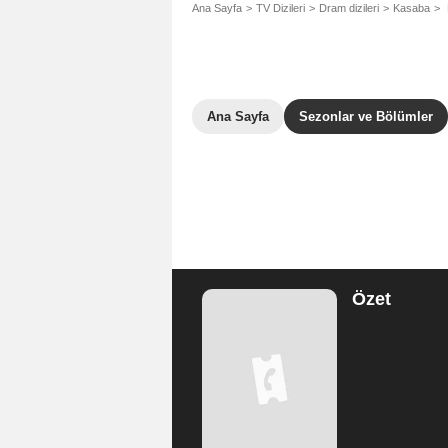
Ana Sayfa
TV Dizileri
Dram dizileri
Kasaba
Ana Sayfa
Sezonlar ve Bölümler
Özet