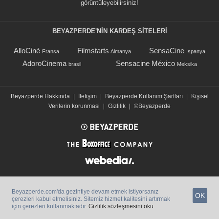
görüntüleyebilirsiniz!
BEYAZPERDE'NIN KARDEŞ SİTELERİ
AlloCiné
Filmstarts
SensaCine
Fransa
Almanya
İspanya
AdoroCinema
Sensacine México
brasil
Meksika
Beyazperde Hakkında
|
İletişim
|
Beyazperde Kullanım Şartları
|
Kişisel
Verilerin korunmasi
|
Gizlilik
|
©Beyazperde
Beyazperde.com'da gezintiye devam etmek istiyorsanız
OK
çerezleri kabul etmelisiniz. Sitemiz hizmet kalitesini artırmak
için çerezleri kullanmaktadır.
Gizlilik sözleşmesini oku.