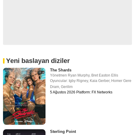
Yeni baslayan diziler
The Shards
Yönetmen
Ryan Murphy
,
Bret Easton Ellis
Oyuncular:
Igby Rigney
,
Kaia Gerber
,
Homer Gere
Dram
,
Gerilim
5 Ağustos 2026 Platform: FX Networks
Sterling Point