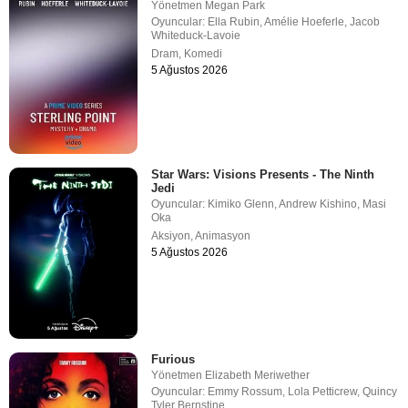
Yönetmen
Megan Park
Oyuncular:
Ella Rubin
,
Amélie Hoeferle
,
Jacob
Whiteduck-Lavoie
Dram
,
Komedi
5 Ağustos 2026
Star Wars: Visions Presents - The Ninth
Jedi
Oyuncular:
Kimiko Glenn
,
Andrew Kishino
,
Masi
Oka
Aksiyon
,
Animasyon
5 Ağustos 2026
Furious
Yönetmen
Elizabeth Meriwether
Oyuncular:
Emmy Rossum
,
Lola Petticrew
,
Quincy
Tyler Bernstine