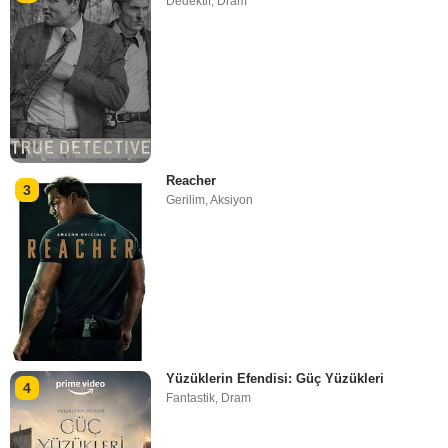
Dedektif
,
Dram
Reacher
3
Gerilim
,
Aksiyon
Yüzüklerin Efendisi: Güç Yüzükleri
4
Fantastik
,
Dram