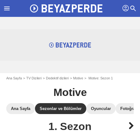
profil
menu
search
Ana Sayfa
TV Dizileri
Dedektif dizileri
Motive
Motive: Sezon 1
Motive
Ana Sayfa
Sezonlar ve Bölümler
Oyuncular
Fotoğrafla
1. Sezon