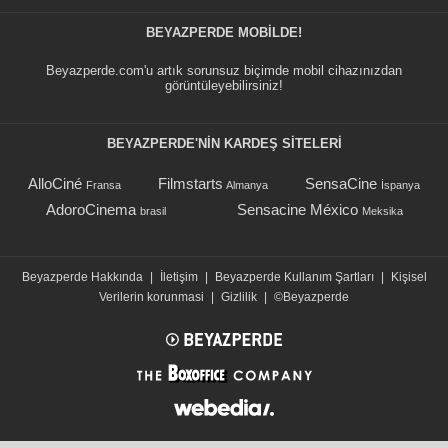
BEYAZPERDE MOBILDE!
Beyazperde.com'u artık sorunsuz biçimde mobil cihazınızdan
görüntüleyebilirsiniz!
BEYAZPERDE'NIN KARDEŞ SİTELERİ
AlloCiné
Filmstarts
SensaCine
Fransa
Almanya
İspanya
AdoroCinema
Sensacine México
brasil
Meksika
Beyazperde Hakkında
|
İletişim
|
Beyazperde Kullanım Şartları
|
Kişisel
Verilerin korunmasi
|
Gizlilik
|
©Beyazperde