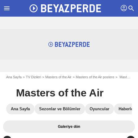
profil
menu
search
Ana Sayfa
TV Dizileri
Masters of the Air
Masters of the Air postere
Masters of the Air postere
Masters of the Air
Ana Sayfa
Sezonlar ve Bölümler
Oyuncular
Haberler
Galeriye dön