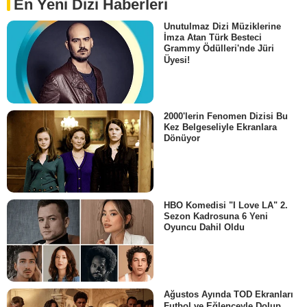
En Yeni Dizi Haberleri
Unutulmaz Dizi Müziklerine
İmza Atan Türk Besteci
Grammy Ödülleri'nde Jüri
Üyesi!
2000'lerin Fenomen Dizisi Bu
Kez Belgeseliyle Ekranlara
Dönüyor
HBO Komedisi "I Love LA" 2.
Sezon Kadrosuna 6 Yeni
Oyuncu Dahil Oldu
Ağustos Ayında TOD Ekranları
Futbol ve Eğlenceyle Dolup