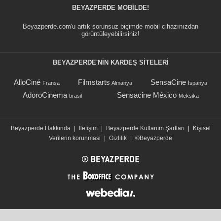
BEYAZPERDE MOBILDE!
Beyazperde.com'u artık sorunsuz biçimde mobil cihazınızdan
görüntüleyebilirsiniz!
BEYAZPERDE'NIN KARDEŞ SİTELERİ
AlloCiné
Filmstarts
SensaCine
Fransa
Almanya
İspanya
AdoroCinema
Sensacine México
brasil
Meksika
Beyazperde Hakkında
|
İletişim
|
Beyazperde Kullanım Şartları
|
Kişisel
Verilerin korunmasi
|
Gizlilik
|
©Beyazperde