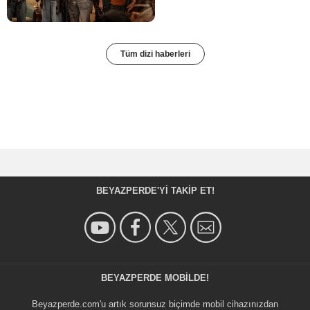
Tüm dizi haberleri
BEYAZPERDE'YI TAKIP ET!
BEYAZPERDE MOBILDE!
Beyazperde.com'u artık sorunsuz biçimde mobil cihazınızdan