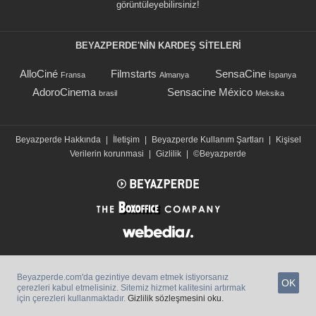
görüntüleyebilirsiniz!
BEYAZPERDE'NIN KARDEŞ SİTELERİ
AlloCiné
Filmstarts
SensaCine
Fransa
Almanya
İspanya
AdoroCinema
Sensacine México
brasil
Meksika
Beyazperde Hakkında
|
İletişim
|
Beyazperde Kullanım Şartları
|
Kişisel
Verilerin korunmasi
|
Gizlilik
|
©Beyazperde
Beyazperde.com'da gezintiye devam etmek istiyorsanız
OK
çerezleri kabul etmelisiniz. Sitemiz hizmet kalitesini artırmak
için çerezleri kullanmaktadır.
Gizlilik sözleşmesini oku.