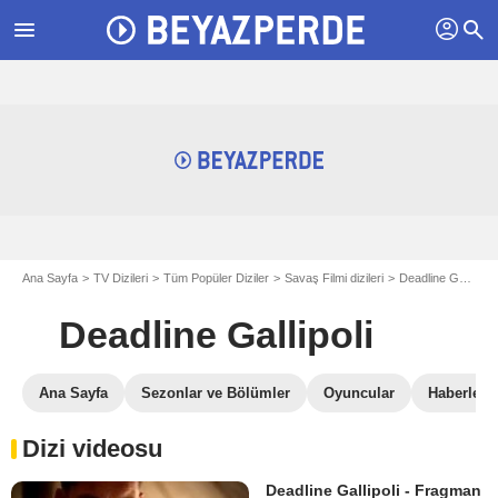
profil
menu
search
Ana Sayfa
TV Dizileri
Tüm Popüler Diziler
Savaş Filmi dizileri
Deadline Gallipoli
Deadline Gallipoli
Ana Sayfa
Sezonlar ve Bölümler
Oyuncular
Haberler
Dizi videosu
Deadline Gallipoli - Fragman