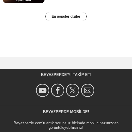
En popüler diziler
BEYAZPERDE'YI TAKIP ET!
BEYAZPERDE MOBILDE!
Beyazperde.com'u artık sorunsuz biçimde mobil cihazınızdan
görüntüleyebilirsiniz!