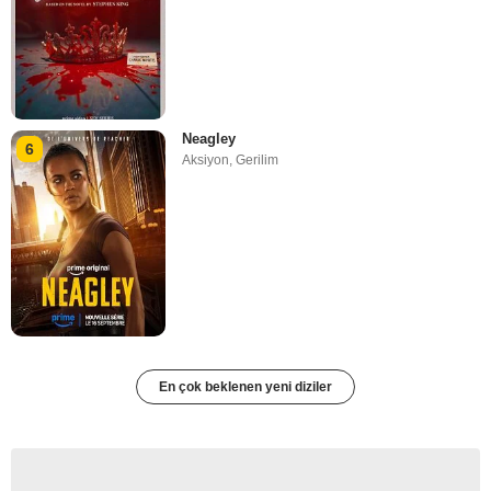
Neagley
6
Aksiyon
,
Gerilim
En çok beklenen yeni diziler