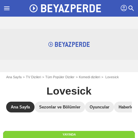
profil
menu
search
Ana Sayfa
TV Dizileri
Tüm Popüler Diziler
Komedi dizileri
Lovesick
Lovesick
Ana Sayfa
Sezonlar ve Bölümler
Oyuncular
Haberler
YAYINDA