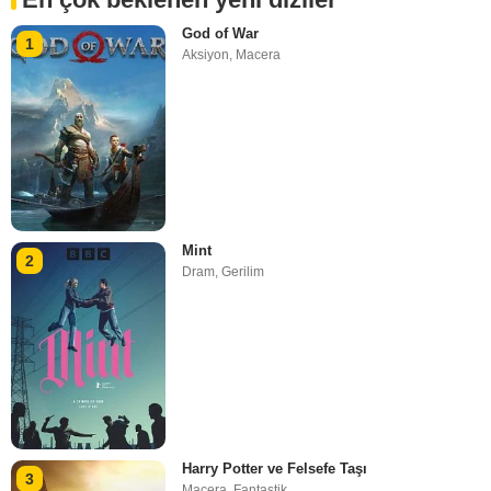
God of War
1
Aksiyon
,
Macera
Mint
2
Dram
,
Gerilim
Harry Potter ve Felsefe Taşı
3
Macera
,
Fantastik