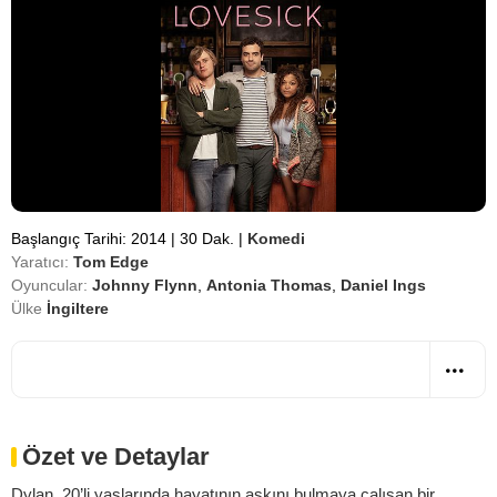
Başlangıç Tarihi: 2014
|
30 Dak.
|
Komedi
Yaratıcı:
Tom Edge
Oyuncular:
Johnny Flynn
,
Antonia Thomas
,
Daniel Ings
Ülke
İngiltere
Özet ve Detaylar
Dylan, 20’li yaşlarında hayatının aşkını bulmaya çalışan bir