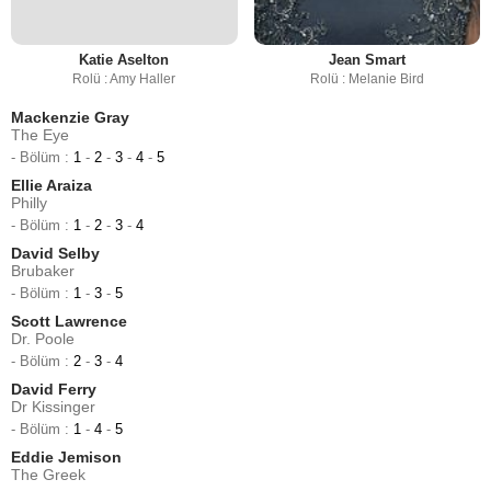
Katie Aselton
Jean Smart
Rolü : Amy Haller
Rolü : Melanie Bird
Mackenzie Gray
The Eye
- Bölüm :
1
-
2
-
3
-
4
-
5
Ellie Araiza
Philly
- Bölüm :
1
-
2
-
3
-
4
David Selby
Brubaker
- Bölüm :
1
-
3
-
5
Scott Lawrence
Dr. Poole
- Bölüm :
2
-
3
-
4
David Ferry
Dr Kissinger
- Bölüm :
1
-
4
-
5
Eddie Jemison
The Greek