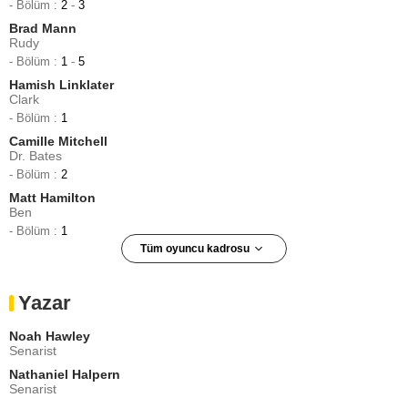
- Bölüm :
2
-
3
Brad Mann
Rudy
- Bölüm :
1
-
5
Hamish Linklater
Clark
- Bölüm :
1
Camille Mitchell
Dr. Bates
- Bölüm :
2
Matt Hamilton
Ben
- Bölüm :
1
Tüm oyuncu kadrosu
Devyn Dalton
Angry Boy
Yazar
- Bölüm :
4
Noah Hawley
Senarist
Nathaniel Halpern
Senarist