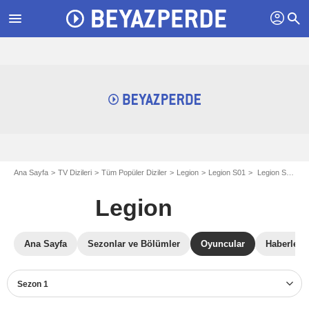
profil
menu
search
Ana Sayfa
TV Dizileri
Tüm Popüler Diziler
Legion
Legion S01
Legion S01 oyuncuları
Legion
Ana Sayfa
Sezonlar ve Bölümler
Oyuncular
Haberler
Sezon 1