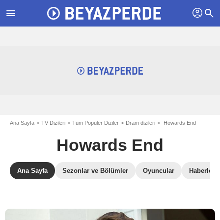
profil
menu
search
Ana Sayfa
TV Dizileri
Tüm Popüler Diziler
Dram dizileri
Howards End
Howards End
Ana Sayfa
Sezonlar ve Bölümler
Oyuncular
Haberler