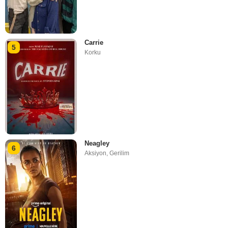
Carrie
5
Korku
Neagley
6
Aksiyon
,
Gerilim