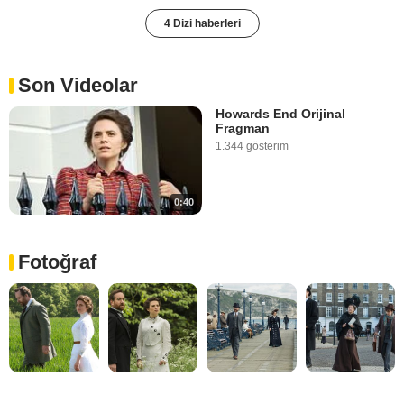
4 Dizi haberleri
Son Videolar
Howards End Orijinal
Fragman
1.344 gösterim
0:40
Fotoğraf