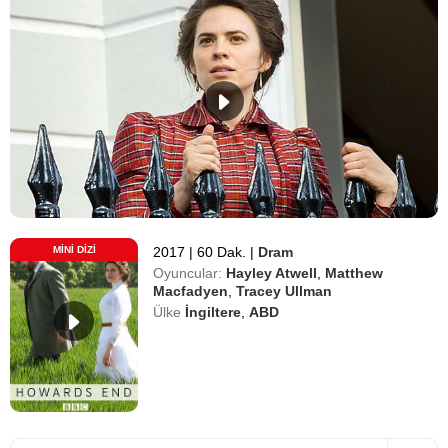
MINI DIZI
2017
|
60 Dak.
|
Dram
Oyuncular:
Hayley Atwell
,
Matthew
Macfadyen
,
Tracey Ullman
Ülke
İngiltere
,
ABD