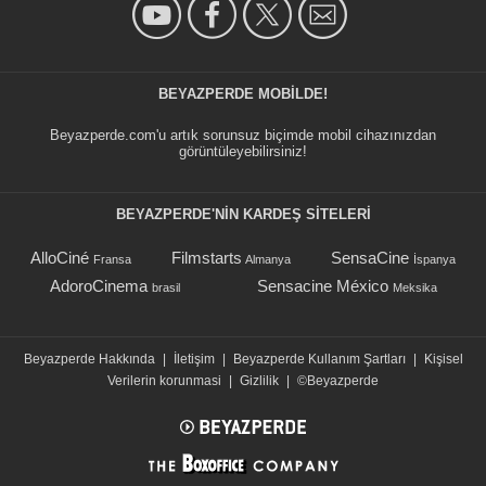
BEYAZPERDE MOBILDE!
Beyazperde.com'u artık sorunsuz biçimde mobil cihazınızdan
görüntüleyebilirsiniz!
BEYAZPERDE'NIN KARDEŞ SİTELERİ
AlloCiné
Filmstarts
SensaCine
Fransa
Almanya
İspanya
AdoroCinema
Sensacine México
brasil
Meksika
Beyazperde Hakkında
|
İletişim
|
Beyazperde Kullanım Şartları
|
Kişisel
Verilerin korunmasi
|
Gizlilik
|
©Beyazperde