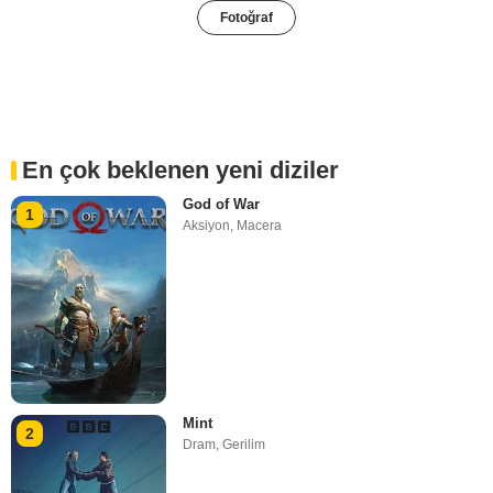
Fotoğraf
En çok beklenen yeni diziler
God of War
1
Aksiyon
,
Macera
Mint
2
Dram
,
Gerilim