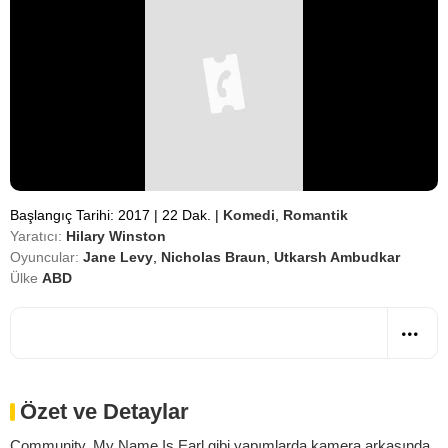
Başlangıç Tarihi: 2017
|
22 Dak.
|
Komedi
,
Romantik
Yaratıcı:
Hilary Winston
Oyuncular:
Jane Levy
,
Nicholas Braun
,
Utkarsh Ambudkar
Ülke
ABD
Özet ve Detaylar
Community, My Name Is Earl gibi yapımlarda kamera arkasında