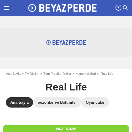
profil
menu
search
Ana Sayfa
TV Dizileri
Tüm Popüler Diziler
Komedi dizileri
Real Life
Real Life
Ana Sayfa
Sezonlar ve Bölümler
Oyuncular
PILOT BÖLÜM