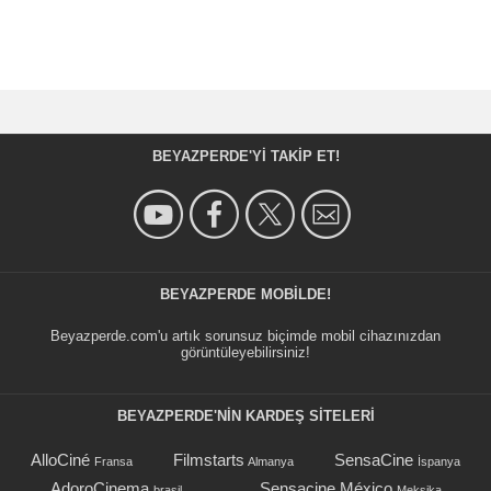
BEYAZPERDE'YI TAKIP ET!
BEYAZPERDE MOBILDE!
Beyazperde.com'u artık sorunsuz biçimde mobil cihazınızdan
görüntüleyebilirsiniz!
BEYAZPERDE'NIN KARDEŞ SİTELERİ
AlloCiné
Filmstarts
SensaCine
Fransa
Almanya
İspanya
AdoroCinema
Sensacine México
brasil
Meksika