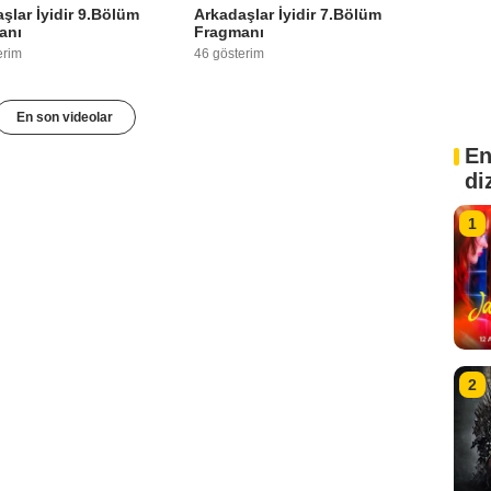
şlar İyidir 9.Bölüm
Arkadaşlar İyidir 7.Bölüm
anı
Fragmanı
erim
46 gösterim
En son videolar
En
di
1
2