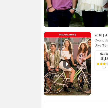
TAMAMLANMIŞ
2016
|
A
Oyuncula
Ülke
Tür
Üyeler
3,0
2 oy