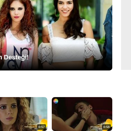
n Desteği!
0:57
0:58