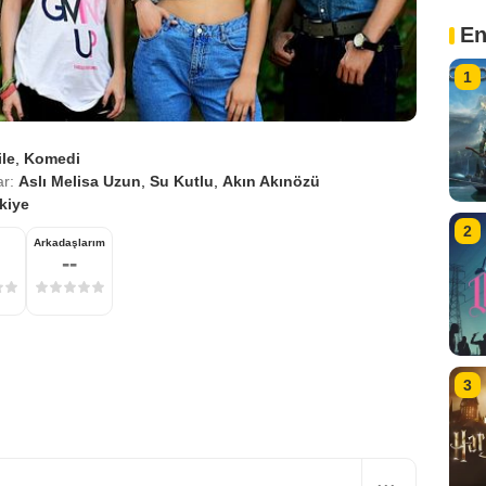
En
1
ile
,
Komedi
r:
Aslı Melisa Uzun
,
Su Kutlu
,
Akın Akınözü
kiye
2
Arkadaşlarım
--
3