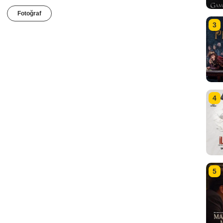
Fotoğraf
3
4
5