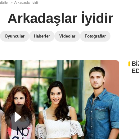
dizileri
Arkadaşlar İyidir
Arkadaşlar İyidir
Oyuncular
Haberler
Videolar
Fotoğraflar
Bİ
ED