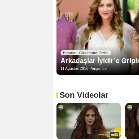
Haberler - Gündemdeki Diziler
Arkadaşlar İyidir’e Gripi
11 Ağustos 2016 Perşembe
Son Videolar
0:58