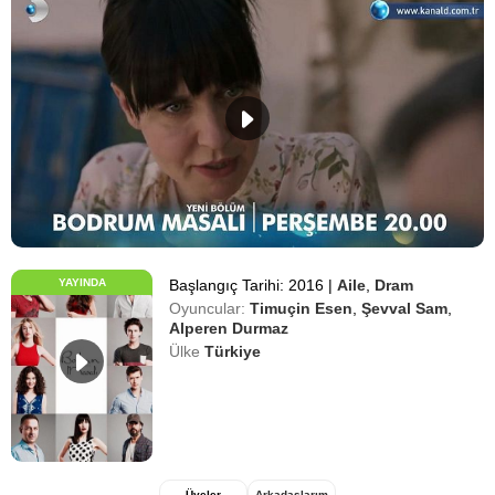
YAYINDA
Başlangıç Tarihi: 2016
|
Aile
,
Dram
Oyuncular:
Timuçin Esen
,
Şevval Sam
,
Alperen Durmaz
Ülke
Türkiye
Üyeler
Arkadaşlarım