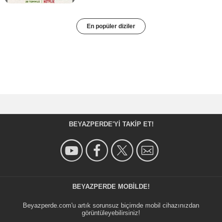
En popüler diziler
BEYAZPERDE'YI TAKIP ET!
BEYAZPERDE MOBILDE!
Beyazperde.com'u artık sorunsuz biçimde mobil cihazınızdan
görüntüleyebilirsiniz!