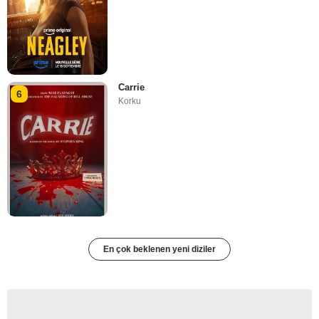
Carrie
6
Korku
En çok beklenen yeni diziler