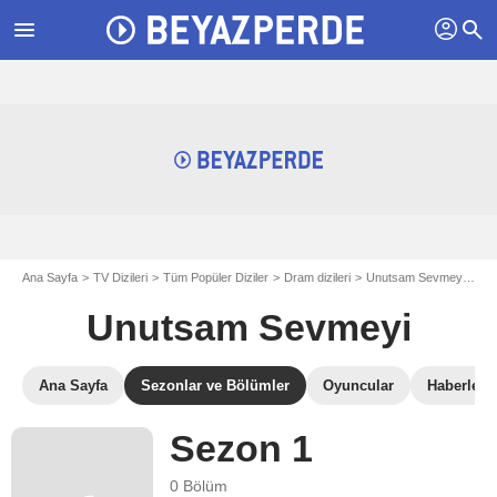
profil
menu
search
Ana Sayfa
TV Dizileri
Tüm Popüler Diziler
Dram dizileri
Unutsam Sevmeyi
Un
Unutsam Sevmeyi
Ana Sayfa
Sezonlar ve Bölümler
Oyuncular
Haberler
Sezon 1
0 Bölüm