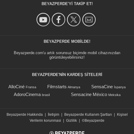
BEYAZPERDE'YI TAKIP ET!
BEYAZPERDE MOBILDE!
Beyazperde.com'u artık sorunsuz biçimde mobil cihazınızdan
görüntüleyebilirsiniz!
BEYAZPERDE'NIN KARDEŞ SİTELERİ
AlloCiné
Filmstarts
SensaCine
Fransa
Almanya
İspanya
AdoroCinema
Sensacine México
brasil
Meksika
Beyazperde Hakkında
|
İletişim
|
Beyazperde Kullanım Şartları
|
Kişisel
Verilerin korunmasi
|
Gizlilik
|
©Beyazperde