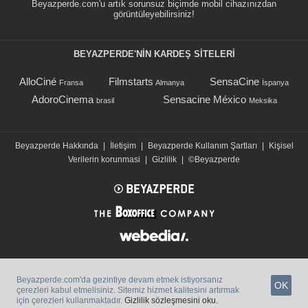
Beyazperde.com'u artık sorunsuz biçimde mobil cihazınızdan
görüntüleyebilirsiniz!
BEYAZPERDE'NIN KARDEŞ SİTELERİ
AlloCiné
Filmstarts
SensaCine
Fransa
Almanya
İspanya
AdoroCinema
Sensacine México
brasil
Meksika
Beyazperde Hakkında
|
İletişim
|
Beyazperde Kullanım Şartları
|
Kişisel
Verilerin korunmasi
|
Gizlilik
|
©Beyazperde
Beyazperde.com'da gezintiye devam etmek istiyorsanız
OK
çerezleri kabul etmelisiniz. Sitemiz hizmet kalitesini artırmak
için çerezleri kullanmaktadır.
Gizlilik sözleşmesini oku.