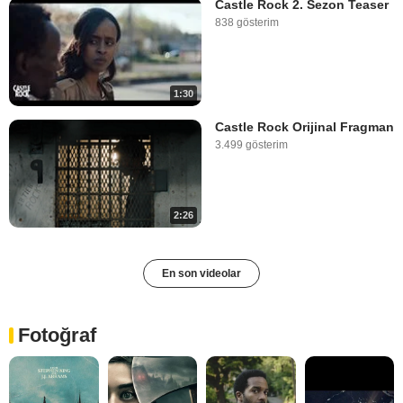
Castle Rock 2. Sezon Teaser
838 gösterim
1:30
Castle Rock Orijinal Fragman
3.499 gösterim
2:26
En son videolar
Fotoğraf