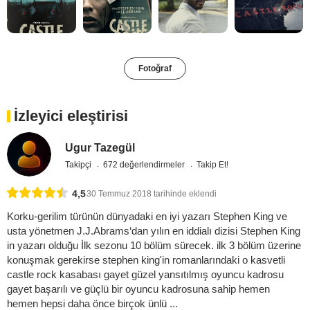
Fotoğraf
İzleyici eleştirisi
Ugur Tazegül
Takipçi
672 değerlendirmeler
Takip Et!
4,5
30 Temmuz 2018 tarihinde eklendi
Korku-gerilim türünün dünyadaki en iyi yazarı Stephen King ve
usta yönetmen J.J.Abrams‘dan yılın en iddialı dizisi Stephen King
in yazarı olduğu İlk sezonu 10 bölüm sürecek. ilk 3 bölüm üzerine
konuşmak gerekirse stephen king'in romanlarındaki o kasvetli
castle rock kasabası gayet güzel yansıtılmış oyuncu kadrosu
gayet başarılı ve güçlü bir oyuncu kadrosuna sahip hemen
hemen hepsi daha önce birçok ünlü ...