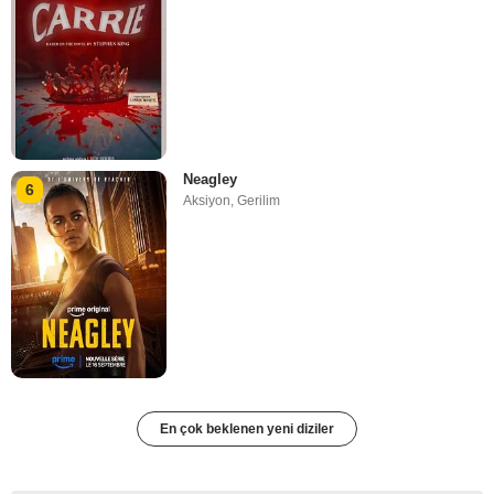
Neagley
6
Aksiyon
,
Gerilim
En çok beklenen yeni diziler