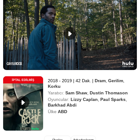
İPTAL EDILMIŞ
2018 - 2019
|
42 Dak.
|
Dram
,
Gerilim
,
Korku
Yaratıcı:
Sam Shaw
,
Dustin Thomason
Oyuncular:
Lizzy Caplan
,
Paul Sparks
,
Barkhad Abdi
Ülke
ABD
Üyeler
Arkadaşlarım