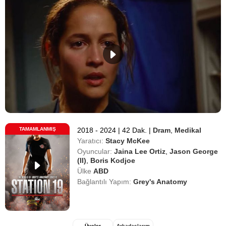
TAMAMLANMIŞ
2018 - 2024
|
42 Dak.
|
Dram
,
Medikal
Yaratıcı:
Stacy McKee
Oyuncular:
Jaina Lee Ortiz
,
Jason George
(II)
,
Boris Kodjoe
Ülke
ABD
Bağlantılı Yapım:
Grey's Anatomy
Üyeler
Arkadaşlarım