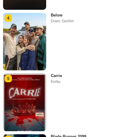
Below
4
Dram
,
Gerilim
Carrie
5
Korku
Blade Runner 2099