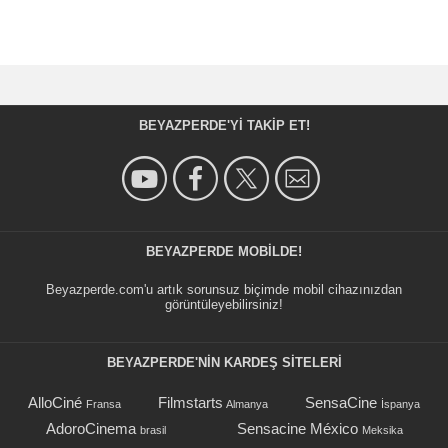
BEYAZPERDE'YI TAKIP ET!
BEYAZPERDE MOBILDE!
Beyazperde.com'u artık sorunsuz biçimde mobil cihazınızdan
görüntüleyebilirsiniz!
BEYAZPERDE'NIN KARDEŞ SİTELERİ
AlloCiné
Filmstarts
SensaCine
Fransa
Almanya
İspanya
AdoroCinema
Sensacine México
brasil
Meksika