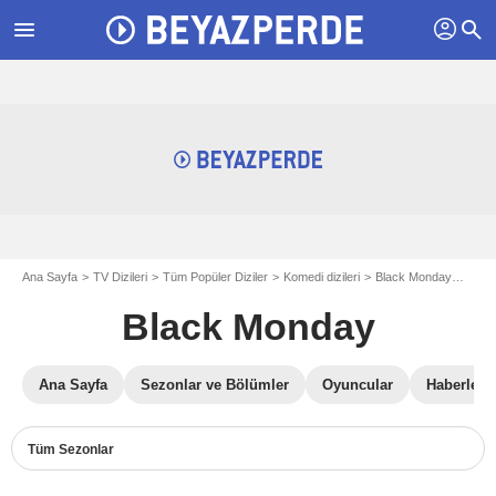
profil
menu
search
Ana Sayfa
TV Dizileri
Tüm Popüler Diziler
Komedi dizileri
Black Monday
Black
Black Monday
Ana Sayfa
Sezonlar ve Bölümler
Oyuncular
Haberler
Tüm Sezonlar