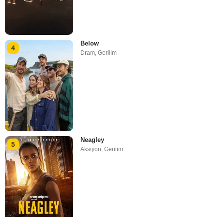
Below
4
Dram
,
Gerilim
Neagley
5
Aksiyon
,
Gerilim