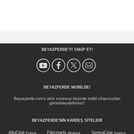
BEYAZPERDE'YI TAKIP ET!
BEYAZPERDE MOBILDE!
Beyazperde.com'u artık sorunsuz biçimde mobil cihazınızdan
görüntüleyebilirsiniz!
BEYAZPERDE'NIN KARDEŞ SİTELERİ
AlloCiné
Filmstarts
SensaCine
Fransa
Almanya
İspanya