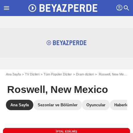
profil
menu
search
Ana Sayfa
TV Dizileri
Tüm Popüler Diziler
Dram dizileri
Roswell, New Mexico
Roswell, New Mexico
Ana Sayfa
Sezonlar ve Bölümler
Oyuncular
Haberler
İPTAL EDILMIŞ