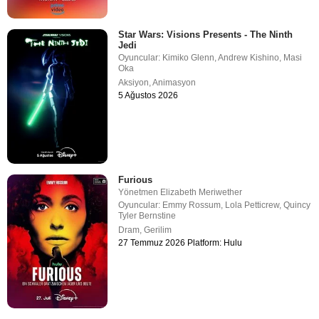
Star Wars: Visions Presents - The Ninth
Jedi
Oyuncular:
Kimiko Glenn
,
Andrew Kishino
,
Masi
Oka
Aksiyon
,
Animasyon
5 Ağustos 2026
Furious
Yönetmen
Elizabeth Meriwether
Oyuncular:
Emmy Rossum
,
Lola Petticrew
,
Quincy
Tyler Bernstine
Dram
,
Gerilim
27 Temmuz 2026 Platform: Hulu