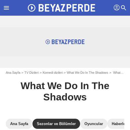
profil
menu
search
Ana Sayfa
TV Dizileri
Komedi dizileri
What We Do In The Shadows
What We Do In The Shadows: Sezon 5
What We Do In The
Shadows
Ana Sayfa
Sezonlar ve Bölümler
Oyuncular
Haberler