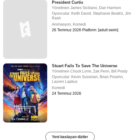
President Curtis
Yönetmen
James Siciliano
,
Dan Harmon
Oyuncular:
Keith David
,
Stephanie Beatriz
,
Jim
Rash
Animasyon
,
Komedi
26 Temmuz 2026 Platform: [adult swim]
Stuart Fails To Save The Universe
Yönetmen
Chuck Lorre
,
Zak Penn
,
Bill Prady
Oyuncular:
Kevin Sussman
,
Brian Posehn
,
Lauren Lapkus
Komedi
24 Temmuz 2026
Yeni baslayan diziler