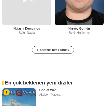
Natasia Demetriou
Harvey Guillén
Rolü : Nadja
Rolü : Guillermo
5. sezonun tüm kadrosu
En çok beklenen yeni diziler
God of War
1
Aksiyon
,
Macera