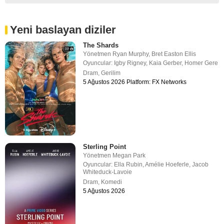
Yeni baslayan diziler
The Shards
Yönetmen
Ryan Murphy
,
Bret Easton Ellis
Oyuncular:
Igby Rigney
,
Kaia Gerber
,
Homer Gere
Dram
,
Gerilim
5 Ağustos 2026 Platform: FX Networks
Sterling Point
Yönetmen
Megan Park
Oyuncular:
Ella Rubin
,
Amélie Hoeferle
,
Jacob
Whiteduck-Lavoie
Dram
,
Komedi
5 Ağustos 2026