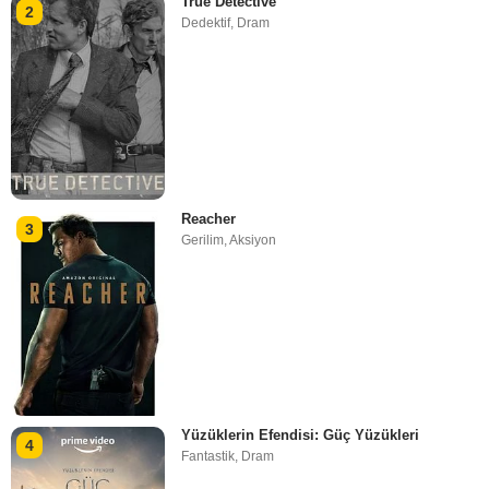
True Detective
2
Dedektif
,
Dram
Reacher
3
Gerilim
,
Aksiyon
Yüzüklerin Efendisi: Güç Yüzükleri
4
Fantastik
,
Dram