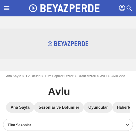
profil
menu
search
Ana Sayfa
TV Dizileri
Tüm Popüler Diziler
Dram dizileri
Avlu
Avlu Videosu
Avlu
Ana Sayfa
Sezonlar ve Bölümler
Oyuncular
Haberler
Tüm Sezonlar