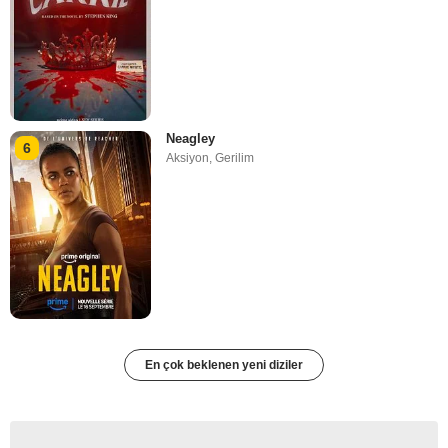
Neagley
6
Aksiyon
,
Gerilim
En çok beklenen yeni diziler