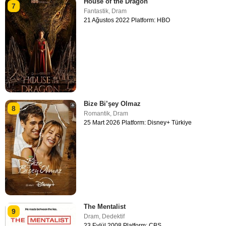
House of the Dragon
7
Fantastik
,
Dram
21 Ağustos 2022 Platform: HBO
Bize Bi’şey Olmaz
8
Romantik
,
Dram
25 Mart 2026 Platform: Disney+ Türkiye
The Mentalist
9
Dram
,
Dedektif
23 Eylül 2008 Platform: CBS