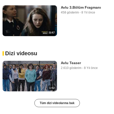
Avlu 3.Bölüm Fragmanı
458 gösterim
-
8 Yıl önce
0:47
Dizi videosu
Avlu Teaser
2.610 gösterim
-
8 Yıl önce
1:02
Tüm dizi videolarına bak