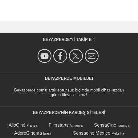
BEYAZPERDE'YI TAKIP ET!
BEYAZPERDE MOBILDE!
Beyazperde.com'u artık sorunsuz biçimde mobil cihazınızdan
görüntüleyebilirsiniz!
BEYAZPERDE'NIN KARDEŞ SİTELERİ
AlloCiné
Filmstarts
SensaCine
Fransa
Almanya
İspanya
AdoroCinema
Sensacine México
brasil
Meksika