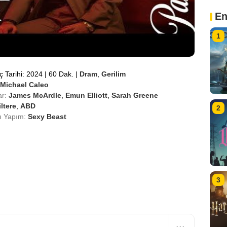
En
1
ç Tarihi: 2024
|
60 Dak.
|
Dram
,
Gerilim
Michael Caleo
r:
James McArdle
,
Emun Elliott
,
Sarah Greene
iltere
,
ABD
2
lı Yapım:
Sexy Beast
3