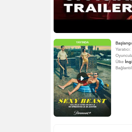
YAYINDA
Başlangı
Yaratıcı:
Oyuncula
Ülke
İng
Bağlantı