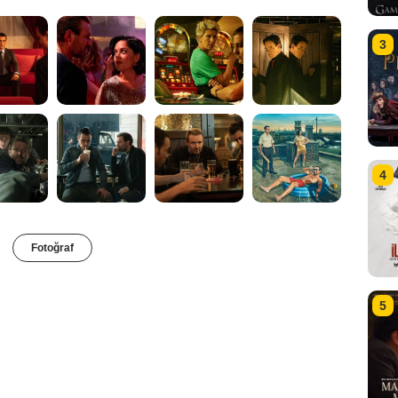
3
4
Fotoğraf
5