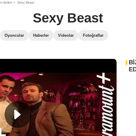
 dizileri
Sexy Beast
Sexy Beast
Oyuncular
Haberler
Videolar
Fotoğraflar
Bİ
ED