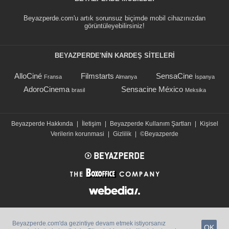
Beyazperde.com'u artık sorunsuz biçimde mobil cihazınızdan
görüntüleyebilirsiniz!
BEYAZPERDE'NIN KARDEŞ SİTELERİ
AlloCiné
Filmstarts
SensaCine
Fransa
Almanya
İspanya
AdoroCinema
Sensacine México
brasil
Meksika
Beyazperde Hakkında
|
İletişim
|
Beyazperde Kullanım Şartları
|
Kişisel
Verilerin korunmasi
|
Gizlilik
|
©Beyazperde
Beyazperde.com'da gezintiye devam etmek istiyorsanız
OK