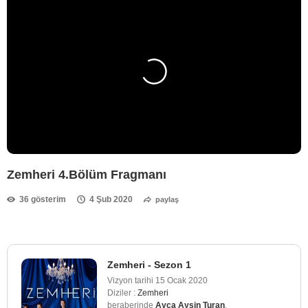
Zemheri 4.Bölüm Fragmanı
36 gösterim
4 Şub 2020
paylaş
Zemheri - Sezon 1
Vizyon tarihi
15 Ocak 2020
Diziler :
Zemheri
beraberinde
Ayça Ayşin Turan
,