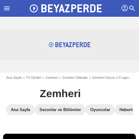
profil
menu
search
Ana Sayfa
TV Dizileri
Zemheri
Zemheri Videolar
Zemheri Sezon 1 Fragmanlar
Zemheri
Ana Sayfa
Sezonlar ve Bölümler
Oyuncular
Haberler