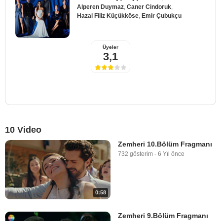
Alperen Duymaz
,
Caner Cindoruk
,
Hazal Filiz Küçükköse
,
Emir Çubukçu
Üyeler
3,1
10 Video
Zemheri 10.Bölüm Fragmanı
732 gösterim
-
6 Yıl önce
0:58
Zemheri 9.Bölüm Fragmanı