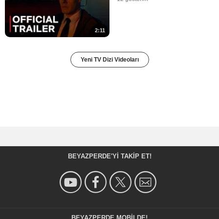
2:11
Yeni TV Dizi Videoları
BEYAZPERDE'YI TAKIP ET!
BEYAZPERDE MOBILDE!