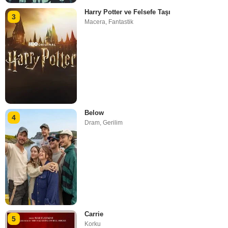
Harry Potter ve Felsefe Taşı
3
Macera
,
Fantastik
Below
4
Dram
,
Gerilim
Carrie
5
Korku