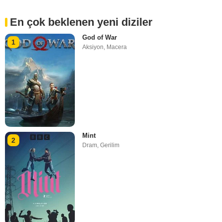
En çok beklenen yeni diziler
God of War
1
Aksiyon
,
Macera
Mint
2
Dram
,
Gerilim