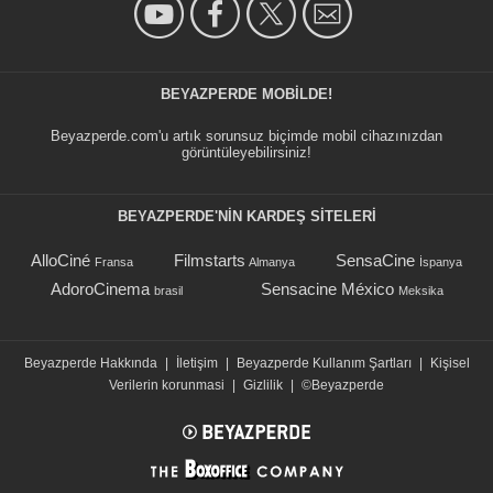
BEYAZPERDE MOBILDE!
Beyazperde.com'u artık sorunsuz biçimde mobil cihazınızdan
görüntüleyebilirsiniz!
BEYAZPERDE'NIN KARDEŞ SİTELERİ
AlloCiné
Filmstarts
SensaCine
Fransa
Almanya
İspanya
AdoroCinema
Sensacine México
brasil
Meksika
Beyazperde Hakkında
|
İletişim
|
Beyazperde Kullanım Şartları
|
Kişisel
Verilerin korunmasi
|
Gizlilik
|
©Beyazperde