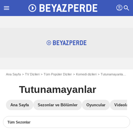
profil
menu
search
Ana Sayfa
TV Dizileri
Tüm Popüler Diziler
Komedi dizileri
Tutunamayanlar
Tut
Tutunamayanlar
Ana Sayfa
Sezonlar ve Bölümler
Oyuncular
Videolar
Tüm Sezonlar