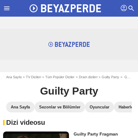
profil
menu
search
Ana Sayfa
TV Dizileri
Tüm Popüler Diziler
Dram dizileri
Guilty Party
Guilty Party Videosu
Guilty Party
Ana Sayfa
Sezonlar ve Bölümler
Oyuncular
Haberler
Dizi videosu
Guilty Party Fragman