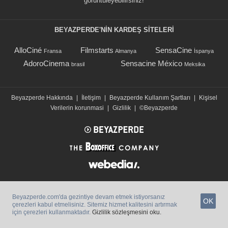
görüntüleyebilirsiniz!
BEYAZPERDE'NIN KARDEŞ SİTELERİ
AlloCiné
Filmstarts
SensaCine
Fransa
Almanya
İspanya
AdoroCinema
Sensacine México
brasil
Meksika
Beyazperde Hakkında
|
İletişim
|
Beyazperde Kullanım Şartları
|
Kişisel
Verilerin korunmasi
|
Gizlilik
|
©Beyazperde
Beyazperde.com'da gezintiye devam etmek istiyorsanız
OK
çerezleri kabul etmelisiniz. Sitemiz hizmet kalitesini artırmak
için çerezleri kullanmaktadır.
Gizlilik sözleşmesini oku.