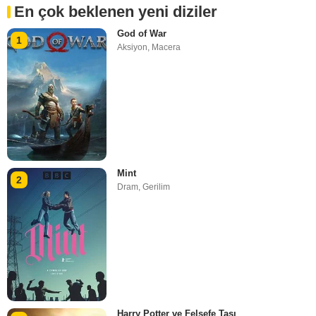
En çok beklenen yeni diziler
God of War
1
Aksiyon
,
Macera
Mint
2
Dram
,
Gerilim
Harry Potter ve Felsefe Taşı