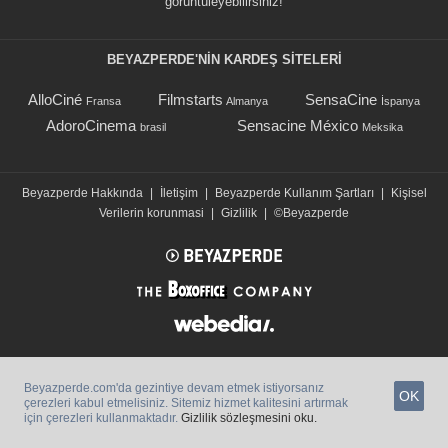
görüntüleyebilirsiniz!
BEYAZPERDE'NIN KARDEŞ SİTELERİ
AlloCiné
Filmstarts
SensaCine
Fransa
Almanya
İspanya
AdoroCinema
Sensacine México
brasil
Meksika
Beyazperde Hakkında
|
İletişim
|
Beyazperde Kullanım Şartları
|
Kişisel
Verilerin korunmasi
|
Gizlilik
|
©Beyazperde
Beyazperde.com'da gezintiye devam etmek istiyorsanız
OK
çerezleri kabul etmelisiniz. Sitemiz hizmet kalitesini artırmak
için çerezleri kullanmaktadır.
Gizlilik sözleşmesini oku.