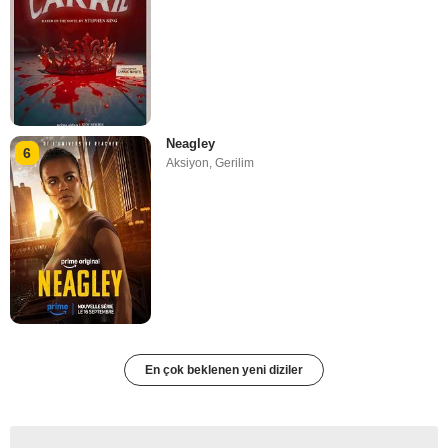
Neagley
6
Aksiyon
,
Gerilim
En çok beklenen yeni diziler