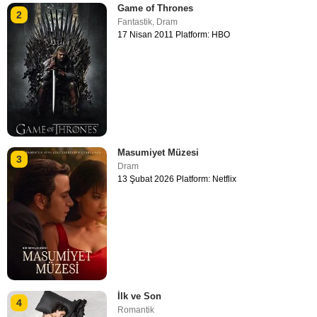
Game of Thrones
2
Fantastik
,
Dram
17 Nisan 2011 Platform: HBO
Masumiyet Müzesi
3
Dram
13 Şubat 2026 Platform: Netflix
İlk ve Son
4
Romantik