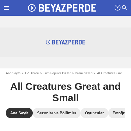
profil
menu
search
Ana Sayfa
TV Dizileri
Tüm Popüler Diziler
Dram dizileri
All Creatures Great and Small
All Creatures Great and
Small
Ana Sayfa
Sezonlar ve Bölümler
Oyuncular
Fotoğrafla