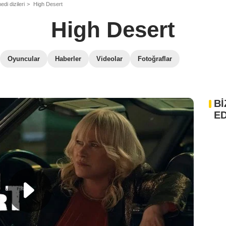
di dizileri
High Desert
High Desert
Oyuncular
Haberler
Videolar
Fotoğraflar
Bİ
ED