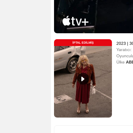
İPTAL EDILMIŞ
2023
|
3
Yaratıcı:
Oyuncula
Ülke
AB