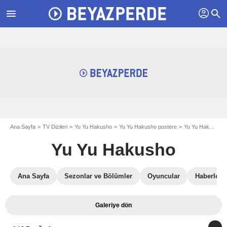
profil
menu
search
Ana Sayfa
TV Dizileri
Yu Yu Hakusho
Yu Yu Hakusho postere
Yu Yu Hakusho postere S01
Yu Yu Hakusho
Ana Sayfa
Sezonlar ve Bölümler
Oyuncular
Haberler
Galeriye dön