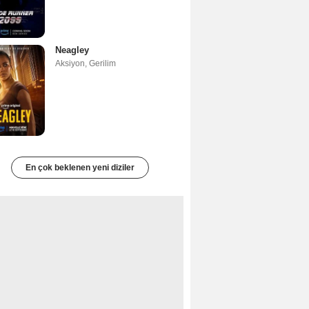
Neagley
Aksiyon
,
Gerilim
En çok beklenen yeni diziler