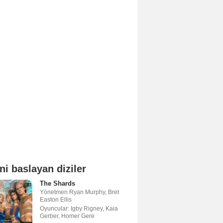
ni baslayan diziler
The Shards
Yönetmen
Ryan Murphy
,
Bret
Easton Ellis
Oyuncular:
Igby Rigney
,
Kaia
Gerber
,
Homer Gere