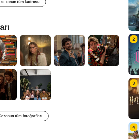
. sezonun tüm kadrosu
arı
2
3
Sezonun tüm fotoğrafları
4