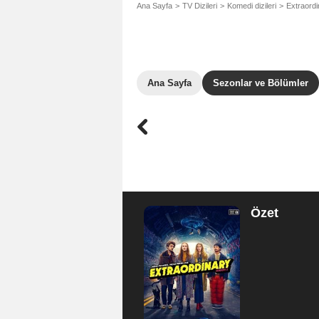
Ana Sayfa
TV Dizileri
Komedi dizileri
Extraordi
Ana Sayfa
Sezonlar ve Bölümler
Özet