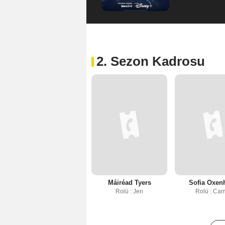
2. Sezon Kadrosu
Máiréad Tyers
Sofia Oxe
Rolü : Jen
Rolü : Carr