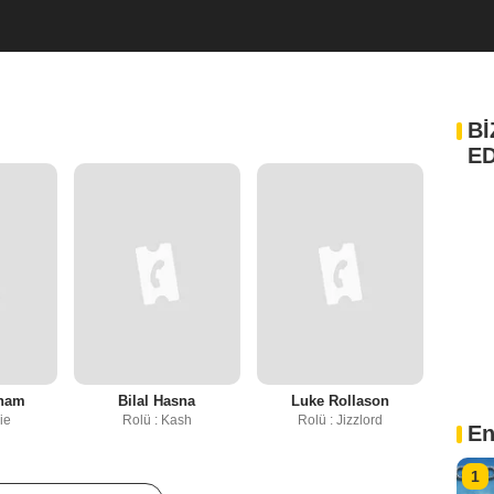
Bİ
ED
nham
Bilal Hasna
Luke Rollason
ie
Rolü : Kash
Rolü : Jizzlord
En
1