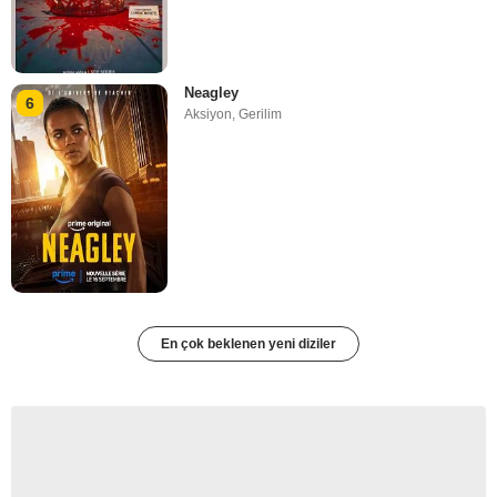
Neagley
6
Aksiyon
,
Gerilim
En çok beklenen yeni diziler