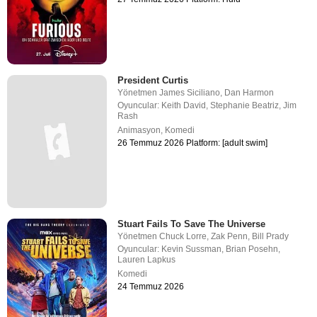
President Curtis
Yönetmen
James Siciliano
,
Dan Harmon
Oyuncular:
Keith David
,
Stephanie Beatriz
,
Jim
Rash
Animasyon
,
Komedi
26 Temmuz 2026 Platform: [adult swim]
Stuart Fails To Save The Universe
Yönetmen
Chuck Lorre
,
Zak Penn
,
Bill Prady
Oyuncular:
Kevin Sussman
,
Brian Posehn
,
Lauren Lapkus
Komedi
24 Temmuz 2026