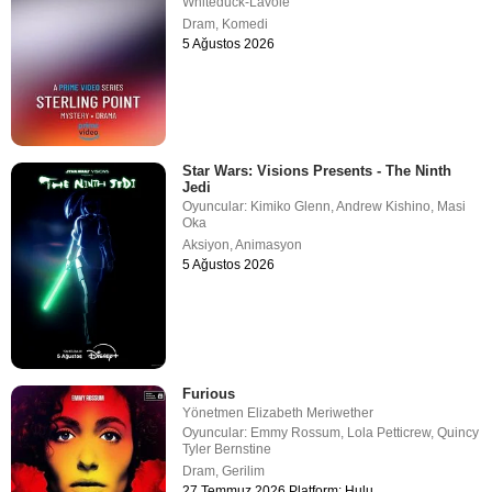
Whiteduck-Lavoie
Dram
,
Komedi
5 Ağustos 2026
Star Wars: Visions Presents - The Ninth
Jedi
Oyuncular:
Kimiko Glenn
,
Andrew Kishino
,
Masi
Oka
Aksiyon
,
Animasyon
5 Ağustos 2026
Furious
Yönetmen
Elizabeth Meriwether
Oyuncular:
Emmy Rossum
,
Lola Petticrew
,
Quincy
Tyler Bernstine
Dram
,
Gerilim
27 Temmuz 2026 Platform: Hulu