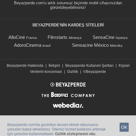
Beyazperde.com'u artık sorunsuz biçimde mobil cihazınızdan
görüntüleyebilirsiniz!
BEYAZPERDE'NIN KARDEŞ SİTELERİ
AlloCiné
Filmstarts
SensaCine
Fransa
Almanya
İspanya
AdoroCinema
Sensacine México
brasil
Meksika
Beyazperde Hakkında
|
İletişim
|
Beyazperde Kullanım Şartları
|
Kişisel
Verilerin korunmasi
|
Gizlilik
|
©Beyazperde
Beyazperde.com'da gezintiye devam etmek istiyorsanız
OK
çerezleri kabul etmelisiniz. Sitemiz hizmet kalitesini artırmak
için çerezleri kullanmaktadır.
Gizlilik sözleşmesini oku.