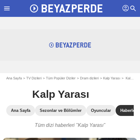
profil
menu
search
Ana Sayfa
TV Dizileri
Tüm Popüler Diziler
Dram dizileri
Kalp Yarası
Kalp Yarası haberleri
Kalp Yarası
Ana Sayfa
Sezonlar ve Bölümler
Oyuncular
Haberler
Tüm dizi haberleri "Kalp Yarası"