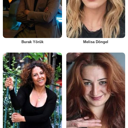
Burak Yörük
Melisa Döngel