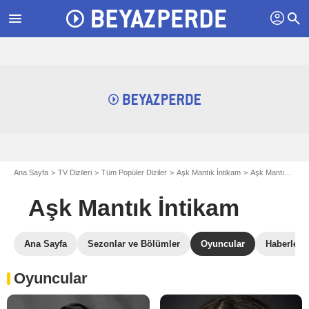
profil
menu
search
Ana Sayfa
TV Dizileri
Tüm Popüler Diziler
Aşk Mantık İntikam
Aşk Mantık İntikam S01
Aşk Mantık İntikam
Ana Sayfa
Sezonlar ve Bölümler
Oyuncular
Haberler
Oyuncular