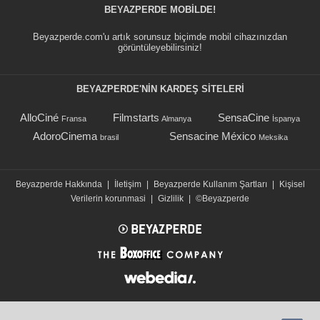
BEYAZPERDE MOBILDE!
Beyazperde.com'u artık sorunsuz biçimde mobil cihazınızdan
görüntüleyebilirsiniz!
BEYAZPERDE'NIN KARDEŞ SİTELERİ
AlloCiné
Filmstarts
SensaCine
Fransa
Almanya
İspanya
AdoroCinema
Sensacine México
brasil
Meksika
Beyazperde Hakkında
|
İletişim
|
Beyazperde Kullanım Şartları
|
Kişisel
Verilerin korunmasi
|
Gizlilik
|
©Beyazperde