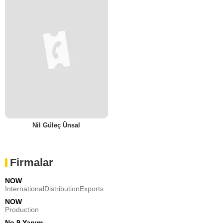
Nil Güleç Ünsal
Firmalar
NOW
InternationalDistributionExports
NOW
Production
No 9 Yapım