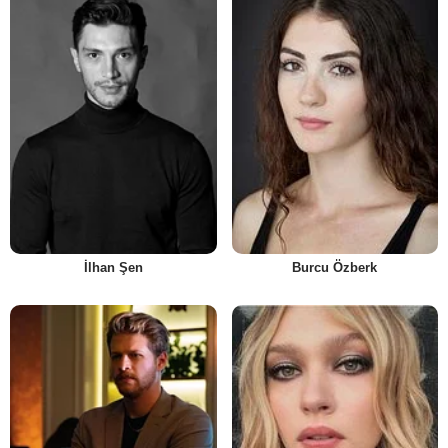
İlhan Şen
Burcu Özberk