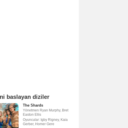
ni baslayan diziler
The Shards
Yönetmen
Ryan Murphy
,
Bret
Easton Ellis
Oyuncular:
Igby Rigney
,
Kaia
Gerber
,
Homer Gere