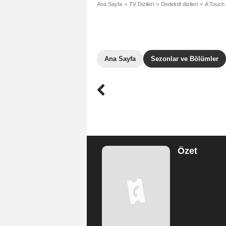
Ana Sayfa
TV Dizileri
Dedektif dizileri
A Touch 
Ana Sayfa
Sezonlar ve Bölümler
Özet