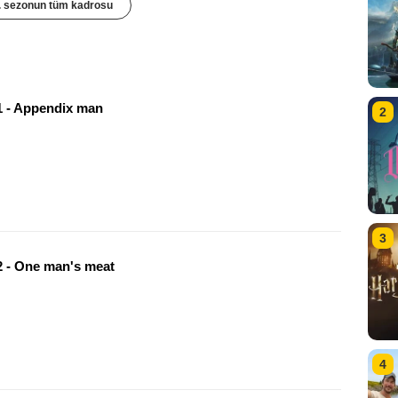
. sezonun tüm kadrosu
 - Appendix man
2
3
 - One man's meat
4