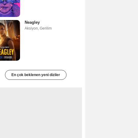
Neagley
Aksiyon
,
Gerilim
En çok beklenen yeni diziler