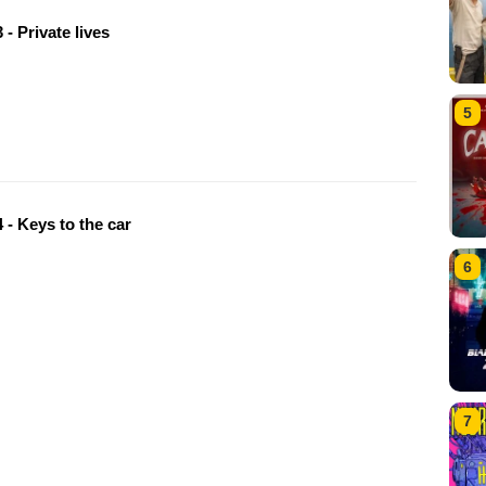
- Private lives
5
 - Keys to the car
6
7