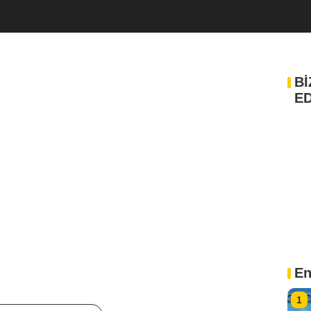
Bİ
ED
En
1