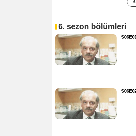
6
6. sezon bölümleri
S06E01
S06E02