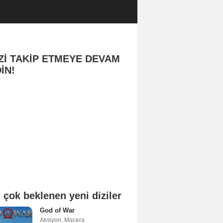
Zİ TAKİP ETMEYE DEVAM
İN!
 çok beklenen yeni diziler
God of War
Aksiyon
,
Macera