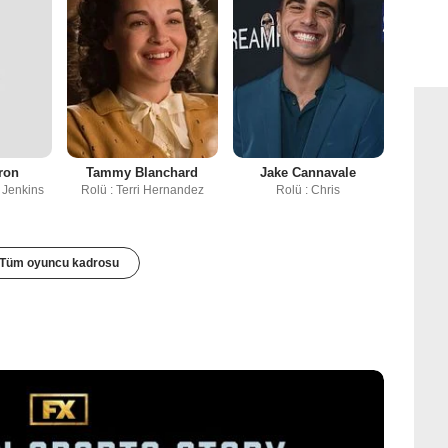
ron
Tammy Blanchard
Jake Cannavale
 Jenkins
Rolü : Terri Hernandez
Rolü : Chris
Tüm oyuncu kadrosu