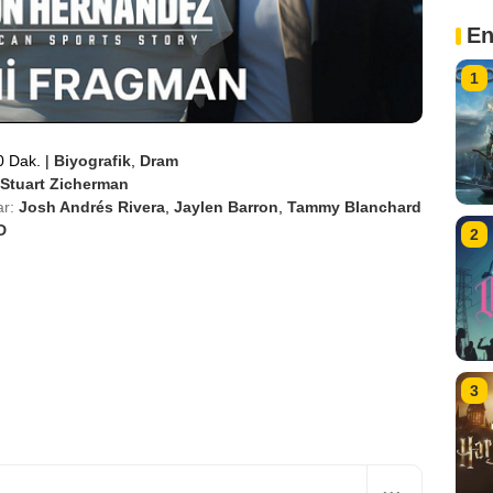
En
1
0 Dak.
|
Biyografik
,
Dram
Stuart Zicherman
r:
Josh Andrés Rivera
,
Jaylen Barron
,
Tammy Blanchard
D
2
3