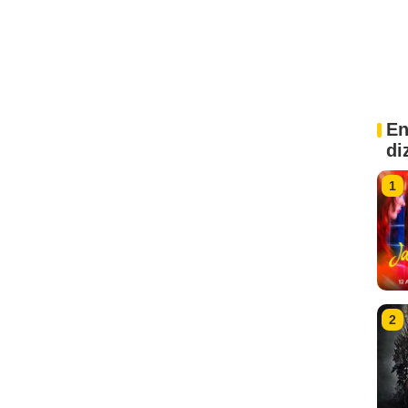
En
di
1
2