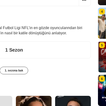
4
l Futbol Ligi NFL’in en gözde oyuncularından biri
n nasıl bir katile dönüştüğünü anlatıyor.
5
1 Sezon
1. sezona bak
6