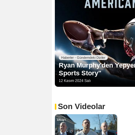
Haberler - Gündemdeki Diziler
Ryan Murphy'den Yepyeni
Sports Story"
12 Kasım 2024 Salı
Son Videolar