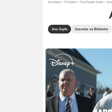
Ana Sayfa
TV Dizileri
Tüm Popüler Diziler
Dram
Ana Sayfa
Sezonlar ve Bölümler