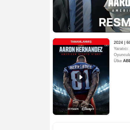
TAMAMLANMIŞ
2024
|
6
Yaratıcı:
Oyuncula
Ülke
AB