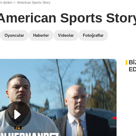
 dizileri
American Sports Story
American Sports Stor
Oyuncular
Haberler
Videolar
Fotoğraflar
Bİ
ED