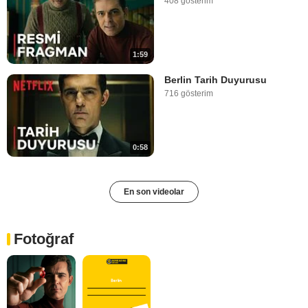
408 gösterim
1:59
Berlin Tarih Duyurusu
716 gösterim
0:58
En son videolar
Fotoğraf