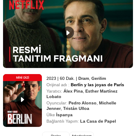
MINI DIZI
2023
|
60 Dak.
|
Dram
,
Gerilim
Orijinal adı :
Berlín y las joyas de París
Yaratıcı:
Álex Pina
,
Esther Martínez
Lobato
Oyuncular:
Pedro Alonso
,
Michelle
Jenner
,
Tristán Ulloa
Ülke
İspanya
Bağlantılı Yapım:
La Casa de Papel
Üyeler
Arkadaşlarım