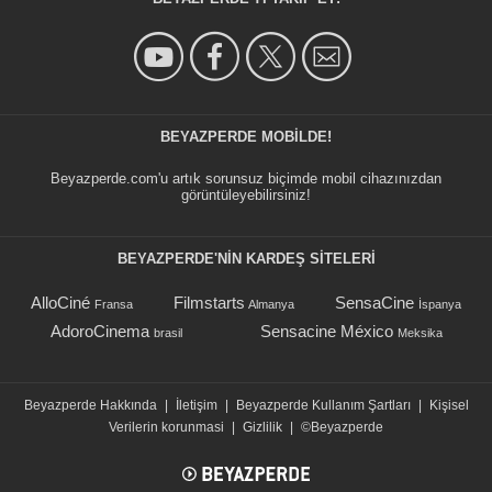
BEYAZPERDE MOBILDE!
Beyazperde.com'u artık sorunsuz biçimde mobil cihazınızdan
görüntüleyebilirsiniz!
BEYAZPERDE'NIN KARDEŞ SİTELERİ
AlloCiné
Filmstarts
SensaCine
Fransa
Almanya
İspanya
AdoroCinema
Sensacine México
brasil
Meksika
Beyazperde Hakkında
|
İletişim
|
Beyazperde Kullanım Şartları
|
Kişisel
Verilerin korunmasi
|
Gizlilik
|
©Beyazperde