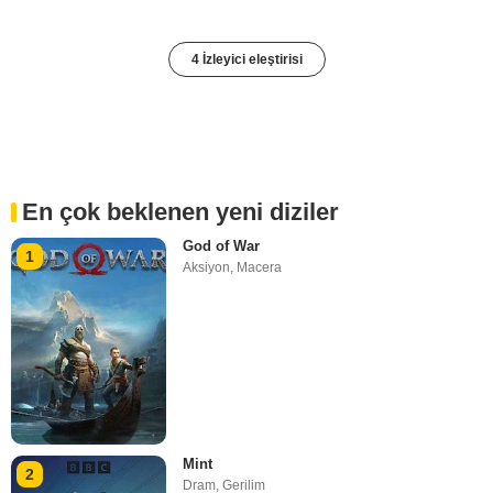
4 İzleyici eleştirisi
En çok beklenen yeni diziler
God of War
1
Aksiyon
,
Macera
Mint
2
Dram
,
Gerilim