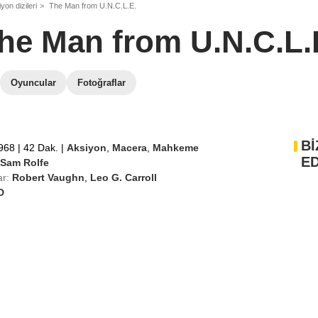
yon dizileri
The Man from U.N.C.L.E.
he Man from U.N.C.L.
Oyuncular
Fotoğraflar
Bİ
1968
|
42 Dak.
|
Aksiyon
,
Macera
,
Mahkeme
ED
Sam Rolfe
r:
Robert Vaughn
,
Leo G. Carroll
D