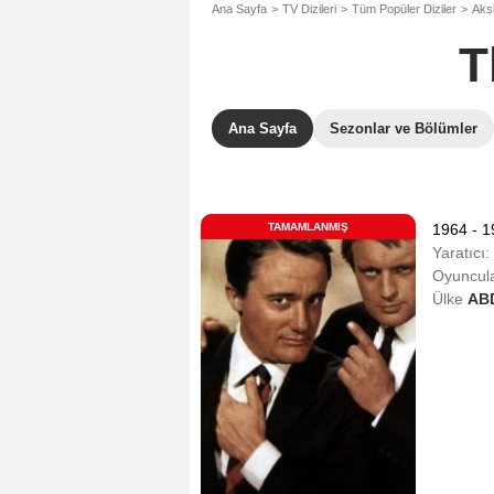
Ana Sayfa
TV Dizileri
Tüm Popüler Diziler
Aksi
T
Ana Sayfa
Sezonlar ve Bölümler
TAMAMLANMIŞ
1964 - 
Yaratıcı:
Oyuncula
Ülke
AB