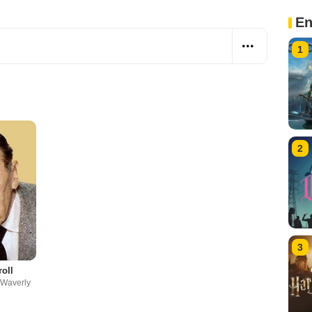
En
1
2
3
roll
 Waverly