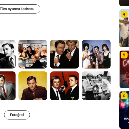
Tüm oyuncu kadrosu
4
5
6
Fotoğraf