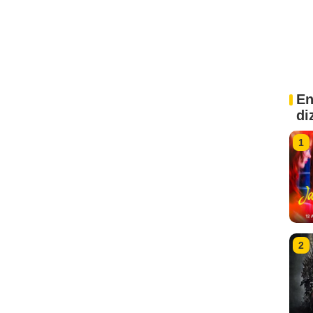
En
di
1
2