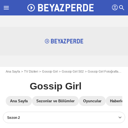
profil
menu
search
Ana Sayfa
TV Dizileri
Gossip Girl
Gossip Girl S02
Gossip Girl Fotoğraflar
Gos
Gossip Girl
Ana Sayfa
Sezonlar ve Bölümler
Oyuncular
Haberler
Sezon 2