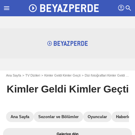
profil
menu
search
Ana Sayfa
TV Dizileri
Kimler Geldi Kimler Geçti
Dizi fotoğraflari Kimler Geldi Kimler Geçti
Kimler Geldi Kimler Geçti
Ana Sayfa
Sezonlar ve Bölümler
Oyuncular
Haberler
Galeriye dön