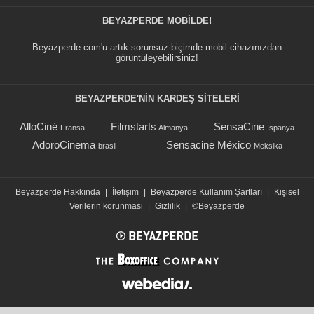
BEYAZPERDE MOBILDE!
Beyazperde.com'u artık sorunsuz biçimde mobil cihazınızdan
görüntüleyebilirsiniz!
BEYAZPERDE'NIN KARDEŞ SİTELERİ
AlloCiné
Filmstarts
SensaCine
Fransa
Almanya
İspanya
AdoroCinema
Sensacine México
brasil
Meksika
Beyazperde Hakkında
|
İletişim
|
Beyazperde Kullanım Şartları
|
Kişisel
Verilerin korunmasi
|
Gizlilik
|
©Beyazperde