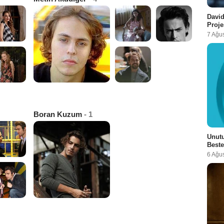
David
Proje
7 Ağu
Boran Kuzum
- 1
Unutu
Beste
6 Ağu