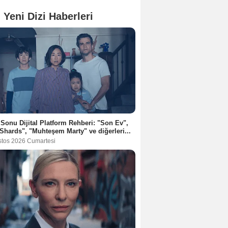
 Yeni Dizi Haberleri
 Sonu Dijital Platform Rehberi: "Son Ev",
Shards", "Muhteşem Marty" ve diğerleri...
stos 2026 Cumartesi