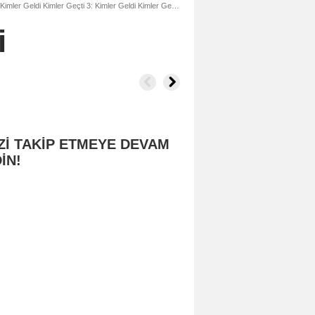
Kimler Geldi Kimler Geçti 3: Kimler Geldi Kimler Geçti : Fotoğraf
i
Zİ TAKİP ETMEYE DEVAM
İN!