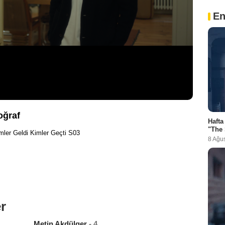
En
oğraf
Hafta
"The 
imler Geldi Kimler Geçti S03
8 Ağu
r
Metin Akdülger
- 4