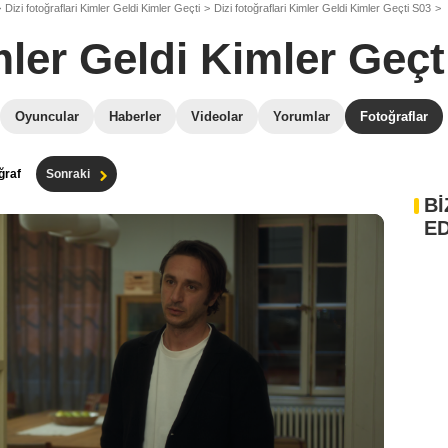
Dizi fotoğraflari Kimler Geldi Kimler Geçti
Dizi fotoğraflari Kimler Geldi Kimler Geçti S03
ler Geldi Kimler Geçt
Oyuncular
Haberler
Videolar
Yorumlar
Fotoğraflar
ğraf
Sonraki
Bİ
ED