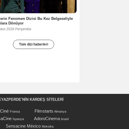
lerin Fenomen Dizisi Bu Kez Belgeseliyle
nlara Dönüyor
stos 2026 Perşembe
Tüm dizi haberleri
EYAZPERDE'NIN KARDEŞ SİTELERİ
oCiné
Filmstarts
Fransa
Almanya
aCine
AdoroCinema
İspanya
brasil
Sensacine México
Meksika