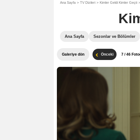
Ana Sayfa
TV Dizileri
Kimler Geldi Kimler Geçti
Kim
Ana Sayfa
Sezonlar ve Bölümler
Galeriye dön
Önceki
7
/ 46 Foto