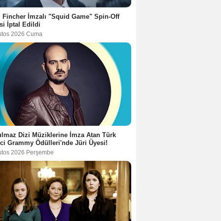
 Fincher İmzalı "Squid Game" Spin-Off
si İptal Edildi
stos 2026 Cuma
lmaz Dizi Müziklerine İmza Atan Türk
ci Grammy Ödülleri'nde Jüri Üyesi!
stos 2026 Perşembe