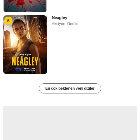
Neagley
6
Aksiyon
,
Gerilim
En çok beklenen yeni diziler