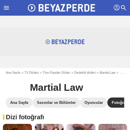
profil
menu
search
Ana Sayfa
TV Dizileri
Tüm Popüler Diziler
Dedektif dizileri
Martial Law
Martial Law fotoğraf galerisi
Martial Law
Ana Sayfa
Sezonlar ve Bölümler
Oyuncular
Fotoğrafla
Dizi fotoğrafı