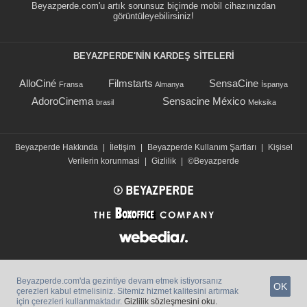
Beyazperde.com'u artık sorunsuz biçimde mobil cihazınızdan
görüntüleyebilirsiniz!
BEYAZPERDE'NIN KARDEŞ SİTELERİ
AlloCiné
Filmstarts
SensaCine
Fransa
Almanya
İspanya
AdoroCinema
Sensacine México
brasil
Meksika
Beyazperde Hakkında
|
İletişim
|
Beyazperde Kullanım Şartları
|
Kişisel
Verilerin korunmasi
|
Gizlilik
|
©Beyazperde
Beyazperde.com'da gezintiye devam etmek istiyorsanız
OK
çerezleri kabul etmelisiniz. Sitemiz hizmet kalitesini artırmak
için çerezleri kullanmaktadır.
Gizlilik sözleşmesini oku.