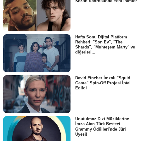
Sezon Kadrosunda Yeni İsimler
Hafta Sonu Dijital Platform
Rehberi: "Son Ev", "The
Shards", "Muhteşem Marty" ve
diğerleri...
David Fincher İmzalı "Squid
Game" Spin-Off Projesi İptal
Edildi
Unutulmaz Dizi Müziklerine
İmza Atan Türk Besteci
Grammy Ödülleri'nde Jüri
Üyesi!