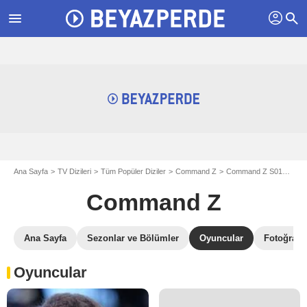
profil
menu
search
Ana Sayfa
TV Dizileri
Tüm Popüler Diziler
Command Z
Command Z S01
Com
Command Z
Ana Sayfa
Sezonlar ve Bölümler
Oyuncular
Fotoğrafla
Oyuncular