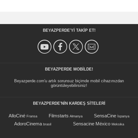
BEYAZPERDE'YI TAKIP ET!
BEYAZPERDE MOBILDE!
Beyazperde.com'u artık sorunsuz biçimde mobil cihazınızdan
görüntüleyebilirsiniz!
BEYAZPERDE'NIN KARDEŞ SİTELERİ
AlloCiné
Filmstarts
SensaCine
Fransa
Almanya
İspanya
AdoroCinema
Sensacine México
brasil
Meksika