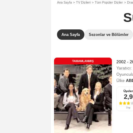
Ana Sayfa
TV Dizileri
Tüm Popüler Diziler
Dram
S
Ana Sayfa
Sezonlar ve Bölümler
TAMAMLANMIŞ
2002 - 
Yaratıcı:
Oyuncula
Ülke
AB
Üyeler
2,9
3 oy