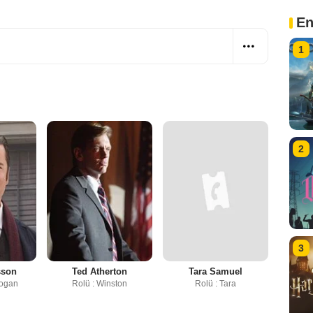
En
1
2
3
sson
Ted Atherton
Tara Samuel
Hogan
Rolü : Winston
Rolü : Tara