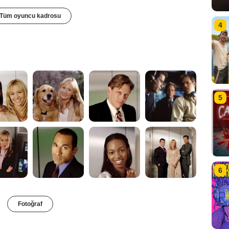
Tüm oyuncu kadrosu
4
5
6
Fotoğraf