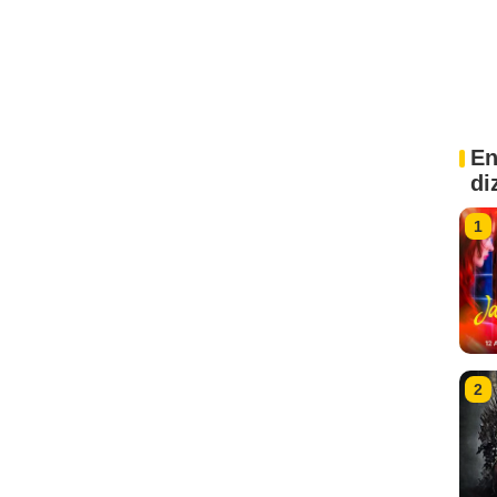
En
di
1
2