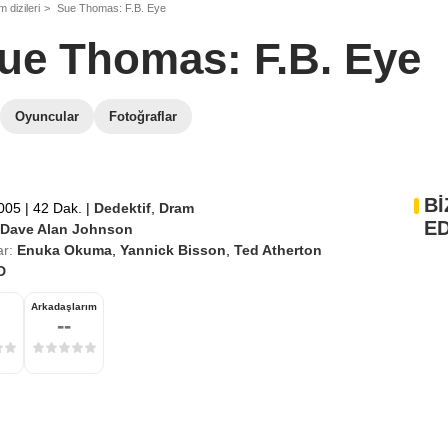
 dizileri
Sue Thomas: F.B. Eye
ue Thomas: F.B. Eye
Oyuncular
Fotoğraflar
Bİ
2005
|
42 Dak.
|
Dedektif
,
Dram
ED
Dave Alan Johnson
r:
Enuka Okuma
,
Yannick Bisson
,
Ted Atherton
D
Arkadaşlarım
--