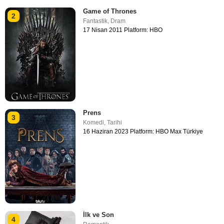
Game of Thrones
2
Fantastik
,
Dram
17 Nisan 2011 Platform: HBO
Prens
3
Komedi
,
Tarihi
16 Haziran 2023 Platform: HBO Max Türkiye
İlk ve Son
4