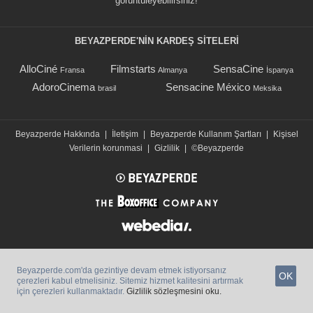
görüntüleyebilirsiniz!
BEYAZPERDE'NIN KARDEŞ SİTELERİ
AlloCiné
Filmstarts
SensaCine
Fransa
Almanya
İspanya
AdoroCinema
Sensacine México
brasil
Meksika
Beyazperde Hakkında
|
İletişim
|
Beyazperde Kullanım Şartları
|
Kişisel
Verilerin korunmasi
|
Gizlilik
|
©Beyazperde
Beyazperde.com'da gezintiye devam etmek istiyorsanız
OK
çerezleri kabul etmelisiniz. Sitemiz hizmet kalitesini artırmak
için çerezleri kullanmaktadır.
Gizlilik sözleşmesini oku.