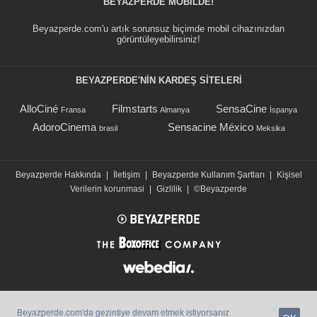
BEYAZPERDE MOBILDE!
Beyazperde.com'u artık sorunsuz biçimde mobil cihazınızdan
görüntüleyebilirsiniz!
BEYAZPERDE'NIN KARDEŞ SİTELERİ
AlloCiné
Filmstarts
SensaCine
Fransa
Almanya
İspanya
AdoroCinema
Sensacine México
brasil
Meksika
Beyazperde Hakkında
|
İletişim
|
Beyazperde Kullanım Şartları
|
Kişisel
Verilerin korunmasi
|
Gizlilik
|
©Beyazperde
Beyazperde.com'da gezintiye devam etmek istiyorsanız