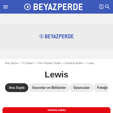
profil
menu
search
Ana Sayfa
TV Dizileri
Tüm Popüler Diziler
Dedektif dizileri
Lewis
Lewis
Ana Sayfa
Sezonlar ve Bölümler
Oyuncular
Fotoğrafla
TAMAMLANMIŞ