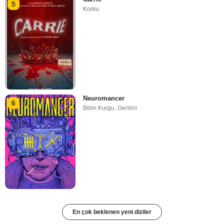
5
Korku
Neuromancer
6
Bilim Kurgu
,
Gerilim
En çok beklenen yeni diziler