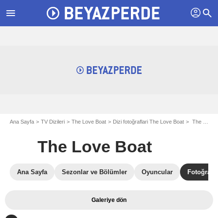
profil
menu
search
Ana Sayfa
TV Dizileri
The Love Boat
Dizi fotoğraflari The Love Boat
The Love Boat: Fotoğraf Gavin MacLeod, Lauren Tewes
The Love Boat
Ana Sayfa
Sezonlar ve Bölümler
Oyuncular
Fotoğrafla
Galeriye dön