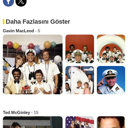
Daha Fazlasını Göster
Gavin MacLeod
- 5
Ted McGinley
- 15