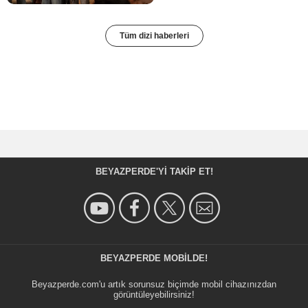
Tüm dizi haberleri
BEYAZPERDE'YI TAKIP ET!
BEYAZPERDE MOBILDE!
Beyazperde.com'u artık sorunsuz biçimde mobil cihazınızdan
görüntüleyebilirsiniz!