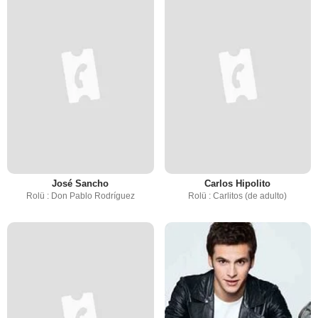
José Sancho
Carlos Hipolito
Rolü : Don Pablo Rodríguez
Rolü : Carlitos (de adulto)