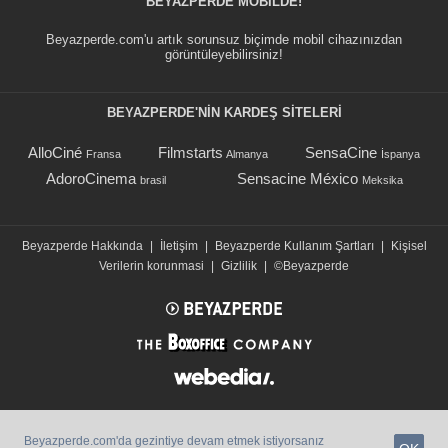
BEYAZPERDE MOBILDE!
Beyazperde.com'u artık sorunsuz biçimde mobil cihazınızdan
görüntüleyebilirsiniz!
BEYAZPERDE'NIN KARDEŞ SİTELERİ
AlloCiné
Filmstarts
SensaCine
Fransa
Almanya
İspanya
AdoroCinema
Sensacine México
brasil
Meksika
Beyazperde Hakkında
|
İletişim
|
Beyazperde Kullanım Şartları
|
Kişisel
Verilerin korunmasi
|
Gizlilik
|
©Beyazperde
Beyazperde.com'da gezintiye devam etmek istiyorsanız