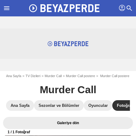
profil
menu
search
Ana Sayfa
TV Dizileri
Murder Call
Murder Call postere
Murder Call postere
Murder Call
Ana Sayfa
Sezonlar ve Bölümler
Oyuncular
Fotoğrafla
Galeriye dön
1
/ 1 Fotoğraf