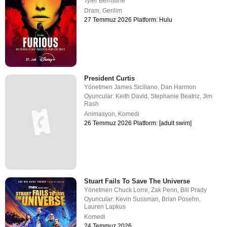
Tyler Bernstine
Dram
,
Gerilim
27 Temmuz 2026 Platform: Hulu
President Curtis
Yönetmen
James Siciliano
,
Dan Harmon
Oyuncular:
Keith David
,
Stephanie Beatriz
,
Jim
Rash
Animasyon
,
Komedi
26 Temmuz 2026 Platform: [adult swim]
Stuart Fails To Save The Universe
Yönetmen
Chuck Lorre
,
Zak Penn
,
Bill Prady
Oyuncular:
Kevin Sussman
,
Brian Posehn
,
Lauren Lapkus
Komedi
24 Temmuz 2026