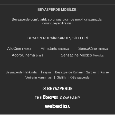
BEYAZPERDE MOBILDE!
Beyazperde.com'u artık sorunsuz biçimde mobil cihazınızdan
görüntüleyebilirsiniz!
BEYAZPERDE'NIN KARDEŞ SİTELERİ
AlloCiné
Filmstarts
SensaCine
Fransa
Almanya
İspanya
AdoroCinema
Sensacine México
brasil
Meksika
Beyazperde Hakkında
|
İletişim
|
Beyazperde Kullanım Şartları
|
Kişisel
Verilerin korunmasi
|
Gizlilik
|
©Beyazperde