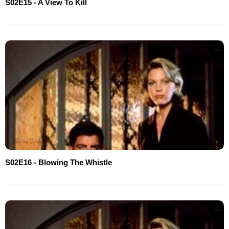
S02E15 - A View To Kill
S02E16 - Blowing The Whistle