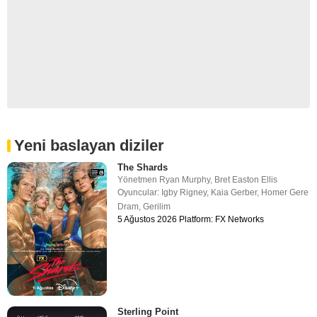
Yeni baslayan diziler
The Shards
Yönetmen
Ryan Murphy
,
Bret Easton Ellis
Oyuncular:
Igby Rigney
,
Kaia Gerber
,
Homer Gere
Dram
,
Gerilim
5 Ağustos 2026 Platform: FX Networks
Sterling Point