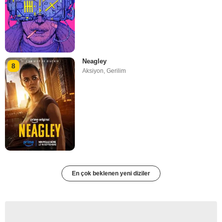
Neagley
8
Aksiyon
,
Gerilim
En çok beklenen yeni diziler