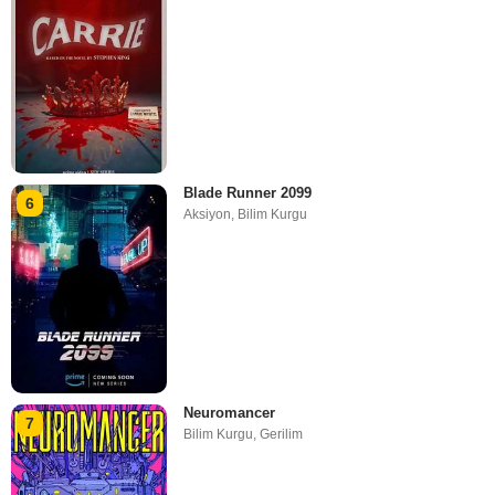
Blade Runner 2099
6
Aksiyon
,
Bilim Kurgu
Neuromancer
7
Bilim Kurgu
,
Gerilim