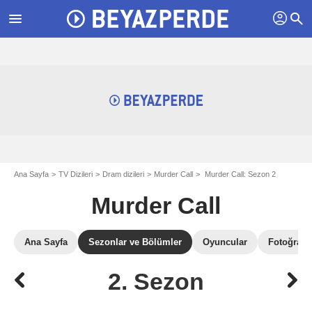
profil
menu
search
Ana Sayfa
TV Dizileri
Dram dizileri
Murder Call
Murder Call: Sezon 2
Murder Call
Ana Sayfa
Sezonlar ve Bölümler
Oyuncular
Fotoğrafla
2. Sezon