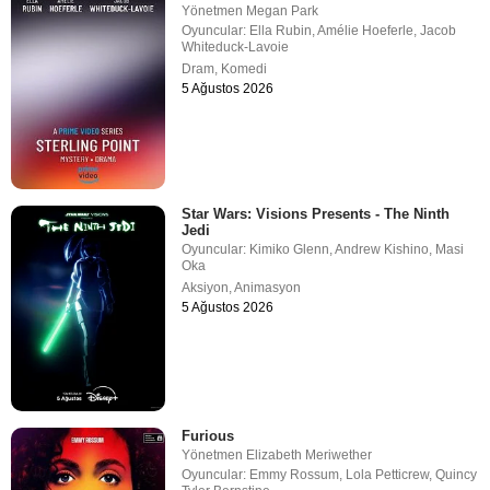
Yönetmen
Megan Park
Oyuncular:
Ella Rubin
,
Amélie Hoeferle
,
Jacob
Whiteduck-Lavoie
Dram
,
Komedi
5 Ağustos 2026
Star Wars: Visions Presents - The Ninth
Jedi
Oyuncular:
Kimiko Glenn
,
Andrew Kishino
,
Masi
Oka
Aksiyon
,
Animasyon
5 Ağustos 2026
Furious
Yönetmen
Elizabeth Meriwether
Oyuncular:
Emmy Rossum
,
Lola Petticrew
,
Quincy