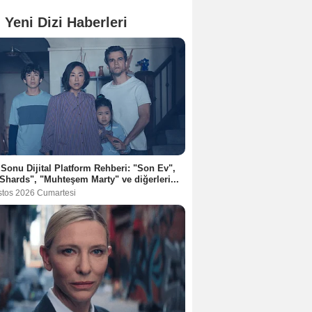
 Yeni Dizi Haberleri
 Sonu Dijital Platform Rehberi: "Son Ev",
Shards", "Muhteşem Marty" ve diğerleri...
stos 2026 Cumartesi