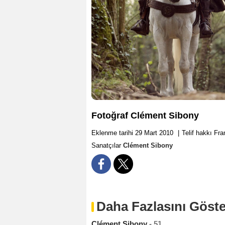
Fotoğraf Clément Sibony
Eklenme tarihi 29 Mart 2010
|
Telif hakkı Fr
Sanatçılar
Clément Sibony
Daha Fazlasını Göste
Clément Sibony
- 51