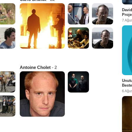
David
Proje
7 Ağu
Antoine Cholet
- 2
Unutu
Beste
6 Ağu