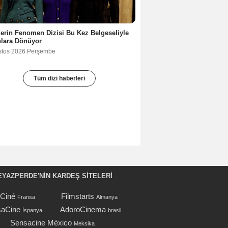
lerin Fenomen Dizisi Bu Kez Belgeseliyle
nlara Dönüyor
stos 2026 Perşembe
Tüm dizi haberleri
EYAZPERDE'NIN KARDEŞ SİTELERİ
oCiné
Filmstarts
Fransa
Almanya
aCine
AdoroCinema
İspanya
brasil
Sensacine México
Meksika