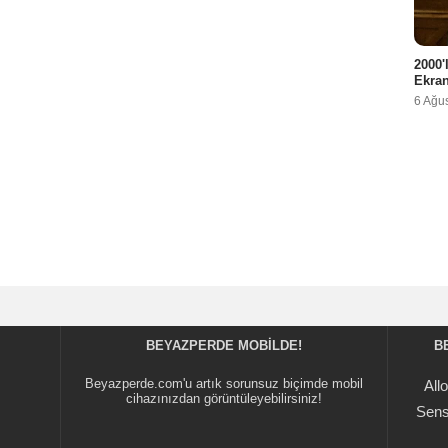
2000'
Ekra
6 Ağu
BEYAZPERDE MOBILDE!
B
Beyazperde.com'u artık sorunsuz biçimde mobil
All
cihazınızdan görüntüleyebilirsiniz!
Sens