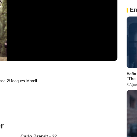
En
Hafta
"The 
ance 2/Jacques Morell
8 Ağu
r
Carlo Brandt
- 22