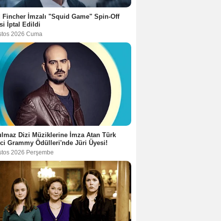
 Fincher İmzalı "Squid Game" Spin-Off
si İptal Edildi
stos 2026 Cuma
lmaz Dizi Müziklerine İmza Atan Türk
ci Grammy Ödülleri'nde Jüri Üyesi!
stos 2026 Perşembe