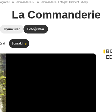
otoğraflari La Commanderie
La Commanderie: Fotoğraf Clément Sibony
La Commanderie
Oyuncular
Fotoğraflar
ğraf
Sonraki
Bİ
ED