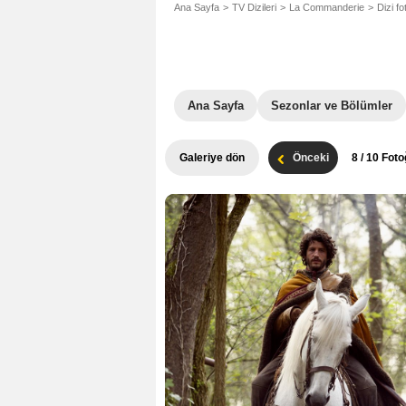
Ana Sayfa
TV Dizileri
La Commanderie
Dizi f
Ana Sayfa
Sezonlar ve Bölümler
Galeriye dön
Önceki
8
/ 10 Foto