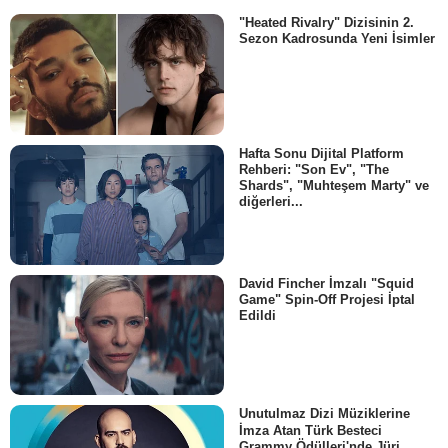
"Heated Rivalry" Dizisinin 2.
Sezon Kadrosunda Yeni İsimler
Hafta Sonu Dijital Platform
Rehberi: "Son Ev", "The
Shards", "Muhteşem Marty" ve
diğerleri...
David Fincher İmzalı "Squid
Game" Spin-Off Projesi İptal
Edildi
Unutulmaz Dizi Müziklerine
İmza Atan Türk Besteci
Grammy Ödülleri'nde Jüri