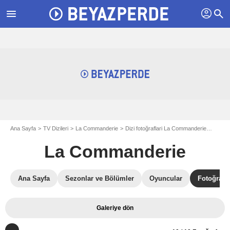
profil
menu
search
Ana Sayfa
TV Dizileri
La Commanderie
Dizi fotoğraflari La Commanderie
La Co
La Commanderie
Ana Sayfa
Sezonlar ve Bölümler
Oyuncular
Fotoğrafla
Galeriye dön