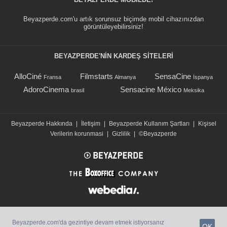
Beyazperde.com'u artık sorunsuz biçimde mobil cihazınızdan
görüntüleyebilirsiniz!
BEYAZPERDE'NIN KARDEŞ SİTELERİ
AlloCiné
Filmstarts
SensaCine
Fransa
Almanya
İspanya
AdoroCinema
Sensacine México
brasil
Meksika
Beyazperde Hakkında
|
İletişim
|
Beyazperde Kullanım Şartları
|
Kişisel
Verilerin korunmasi
|
Gizlilik
|
©Beyazperde
Beyazperde.com'da gezintiye devam etmek istiyorsanız
OK