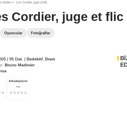
 dizileri
Les Cordier, juge et flic
s Cordier, juge et flic
Oyuncular
Fotoğraflar
Bİ
2005
|
95 Dak.
|
Dedektif
,
Dram
ED
r:
Bruno Madinier
nsa
Arkadaşlarım
--