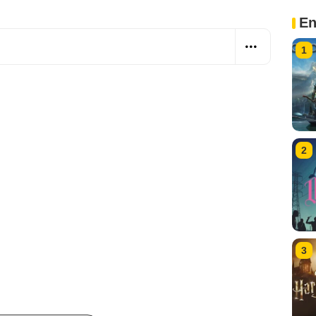
En
1
2
3