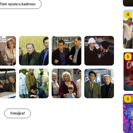
Tüm oyuncu kadrosu
4
5
6
Fotoğraf