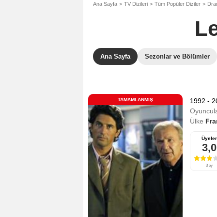
Ana Sayfa
TV Dizileri
Tüm Popüler Diziler
Dram
Le
Ana Sayfa
Sezonlar ve Bölümler
TAMAMLANMIŞ
1992 - 
Oyuncula
Ülke
Fra
Üyeler
3,0
3 oy