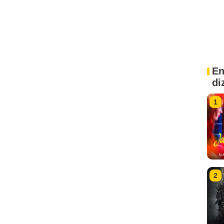
En
di
1
2